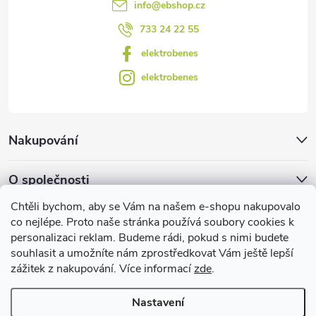
info
@
ebshop.cz
ý
733 24 22 55
p
elektrobenes
i
elektrobenes
s
u
Nakupování
O společnosti
Chtěli bychom, aby se Vám na našem e-shopu nakupovalo
Facebook
co nejlépe. Proto naše stránka používá soubory cookies k
personalizaci reklam. Budeme rádi, pokud s nimi budete
souhlasit a umožníte nám zprostředkovat Vám ještě lepší
zážitek z nakupování. Více informací
zde
.
Užitečné informace
Nastavení