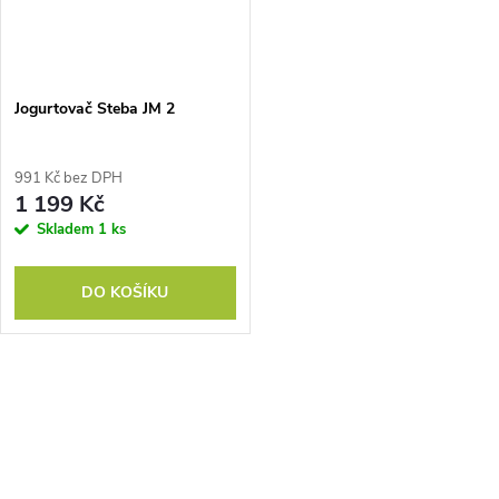
n
i
í
s
p
Jogurtovač Steba JM 2
p
r
991 Kč bez DPH
r
1 199 Kč
o
Skladem
1 ks
o
d
DO KOŠÍKU
d
u
u
k
O
k
v
t
t
l