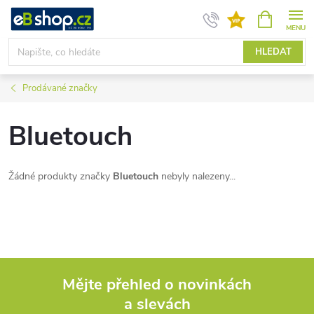
Přejít
NÁKUPNÍ
KOŠÍK
na
obsah
HLEDAT
Prodávané značky
Bluetouch
Žádné produkty značky
Bluetouch
nebyly nalezeny...
Mějte přehled o novinkách
a slevách