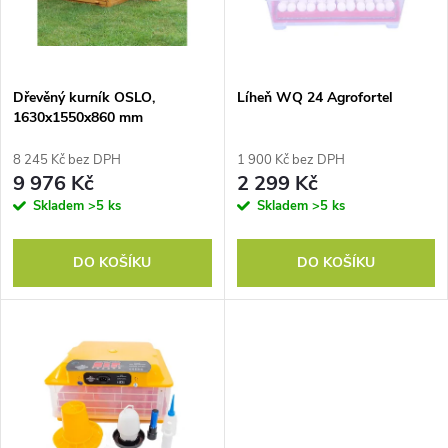
n
i
í
s
p
Dřevěný kurník OSLO,
Líheň WQ 24 Agrofortel
1630x1550x860 mm
p
r
8 245 Kč bez DPH
1 900 Kč bez DPH
r
9 976 Kč
2 299 Kč
o
Skladem
>5 ks
Skladem
>5 ks
o
d
DO KOŠÍKU
DO KOŠÍKU
d
u
u
k
k
t
t