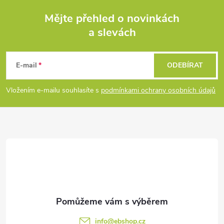
á
Mějte přehled o novinkách
d
a slevách
Z
a
á
c
E-mail
ODEBÍRAT
p
í
Vložením e-mailu souhlasíte s
podmínkami ochrany osobních údajů
p
a
r
t
v
í
k
y
v
info
@
ebshop.cz