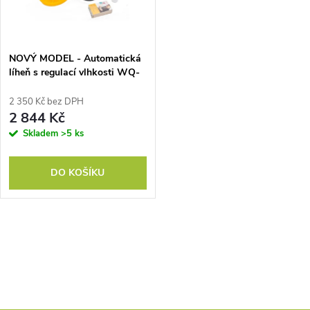
ů
ů
NOVÝ MODEL - Automatická
líheň s regulací vlhkosti WQ-
36B pro 36 velkých vajec / 144
křepelčích. S prosvětlovačkou.
2 350 Kč bez DPH
DÁREK ZDARMA
2 844 Kč
Skladem
>5 ks
DO KOŠÍKU
O
v
l