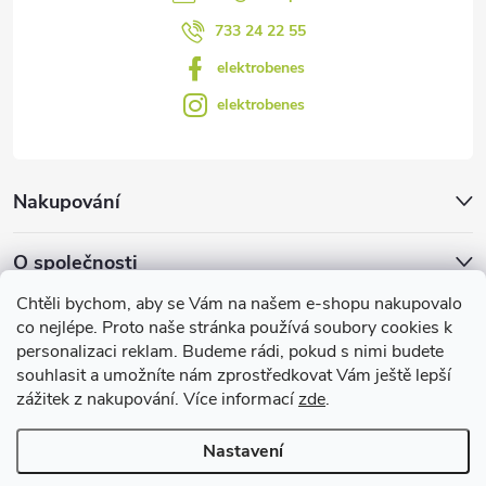
ý
733 24 22 55
p
elektrobenes
i
elektrobenes
s
u
Nakupování
O společnosti
Chtěli bychom, aby se Vám na našem e-shopu nakupovalo
Facebook
co nejlépe. Proto naše stránka používá soubory cookies k
personalizaci reklam. Budeme rádi, pokud s nimi budete
souhlasit a umožníte nám zprostředkovat Vám ještě lepší
zážitek z nakupování. Více informací
zde
.
Užitečné informace
Nastavení