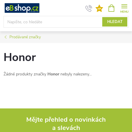
Přejít
NÁKUPNÍ
KOŠÍK
na
obsah
HLEDAT
Prodávané značky
Honor
Žádné produkty značky
Honor
nebyly nalezeny...
Mějte přehled o novinkách
a slevách