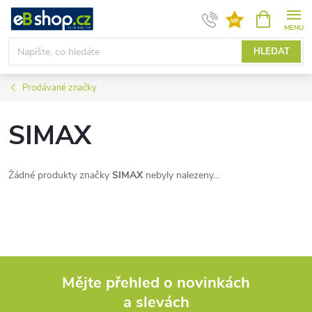
Přejít
NÁKUPNÍ
KOŠÍK
na
obsah
HLEDAT
Prodávané značky
SIMAX
Žádné produkty značky
SIMAX
nebyly nalezeny...
Mějte přehled o novinkách
a slevách