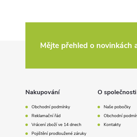
Z
Mějte přehled o novinkách
á
p
a
Nakupování
O společnosti
t
Obchodní podmínky
Naše pobočky
Reklamační řád
Obchodní podmí
í
Vrácení zboží ve 14 dnech
Kontakty
Pojištění prodloužené záruky