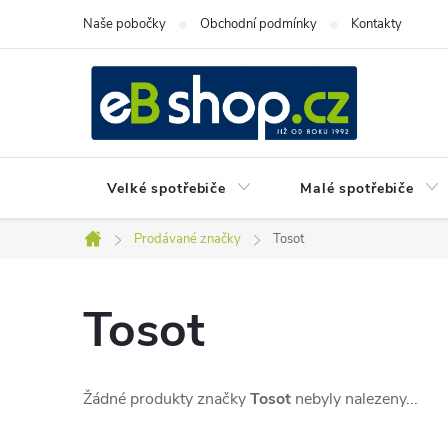
Přejít
Naše pobočky
Obchodní podmínky
Kontakty
na
obsah
Velké spotřebiče
Malé spotřebiče
Prodávané značky
Tosot
Domů
Tosot
Žádné produkty značky
Tosot
nebyly nalezeny...