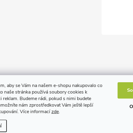
om, aby se Vám na našem e-shopu nakupovalo co
So
to naše stránka používá soubory cookies k
ci reklam. Budeme rádi, pokud s nimi budete
 umožníte nám zprostředkovat Vám ještě lepší
O
kupování. Více informací
zde
.
í