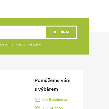
ODEBÍRAT
mi ochrany osobních údajů
info
@
ebshop.cz
733 24 22 55