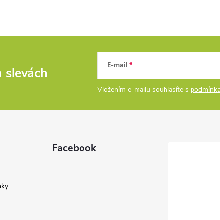
E-mail
a slevách
Vložením e-mailu souhlasíte s
podmínka
Facebook
nky