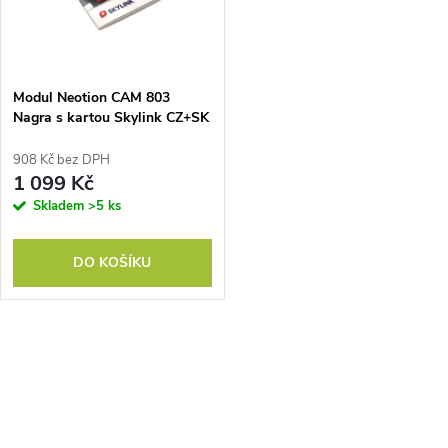
n
i
í
s
p
Modul Neotion CAM 803
Nagra s kartou Skylink CZ+SK
p
verze
r
908 Kč bez DPH
r
1 099 Kč
o
Skladem
>5 ks
o
d
DO KOŠÍKU
d
u
u
k
O
k
v
t
t
l