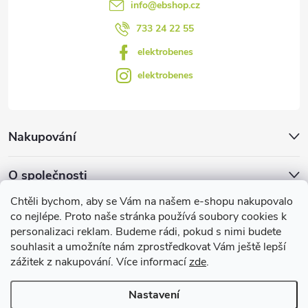
info
@
ebshop.cz
ý
733 24 22 55
p
elektrobenes
i
elektrobenes
s
u
Nakupování
O společnosti
Chtěli bychom, aby se Vám na našem e-shopu nakupovalo
Facebook
co nejlépe. Proto naše stránka používá soubory cookies k
personalizaci reklam. Budeme rádi, pokud s nimi budete
souhlasit a umožníte nám zprostředkovat Vám ještě lepší
zážitek z nakupování. Více informací
zde
.
Užitečné informace
Nastavení