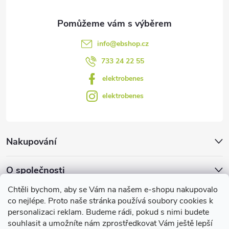
y
v
info
@
ebshop.cz
ý
733 24 22 55
p
elektrobenes
i
elektrobenes
s
u
Nakupování
O společnosti
Chtěli bychom, aby se Vám na našem e-shopu nakupovalo
Facebook
co nejlépe. Proto naše stránka používá soubory cookies k
personalizaci reklam. Budeme rádi, pokud s nimi budete
souhlasit a umožníte nám zprostředkovat Vám ještě lepší