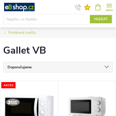
Přejít
NÁKUPNÍ
KOŠÍK
na
obsah
HLEDAT
Prodávané značky
Gallet VB
Ř
Doporučujeme
a
Nejlevnější
V
AKCE2
Nejdražší
z
ý
Nejprodávanější
e
p
Abecedně