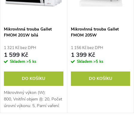
n
i
í
s
p
Mikrovlnná trouba Gallet
Mikrovlnná trouba Gallet
FMOM 201W bílá
FMOM 205W
p
r
1 321 Kč bez DPH
1 156 Kč bez DPH
r
1 599 Kč
1 399 Kč
o
Skladem
>5 ks
Skladem
>5 ks
o
d
DO KOŠÍKU
DO KOŠÍKU
d
u
Mikrovlnný výkon (W):
u
800, Vnitřní objem (l): 20, Počet
k
úrovní výkonu: 5, Parní vaření:
k
NE, Pečení chleba: NE, Horký
t
vzduch: NE, Displej:...
t
O