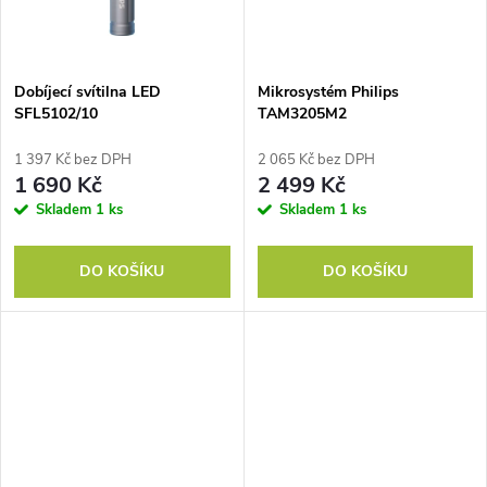
ů
ů
Dobíjecí svítilna LED
Mikrosystém Philips
SFL5102/10
TAM3205M2
1 397 Kč bez DPH
2 065 Kč bez DPH
1 690 Kč
2 499 Kč
Skladem
1 ks
Skladem
1 ks
DO KOŠÍKU
DO KOŠÍKU