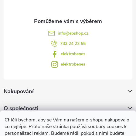
k
y
v
info
@
ebshop.cz
ý
733 24 22 55
p
elektrobenes
i
elektrobenes
s
u
Nakupování
O společnosti
Chtěli bychom, aby se Vám na našem e-shopu nakupovalo
Facebook
co nejlépe. Proto naše stránka používá soubory cookies k
personalizaci reklam. Budeme rádi, pokud s nimi budete