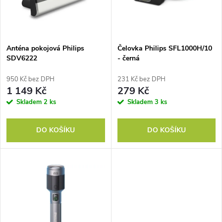
n
i
í
s
p
Anténa pokojová Philips
Čelovka Philips SFL1000H/10
SDV6222
- černá
p
r
950 Kč bez DPH
231 Kč bez DPH
r
1 149 Kč
279 Kč
o
Skladem
2 ks
Skladem
3 ks
o
d
DO KOŠÍKU
DO KOŠÍKU
d
u
u
k
k
t
t