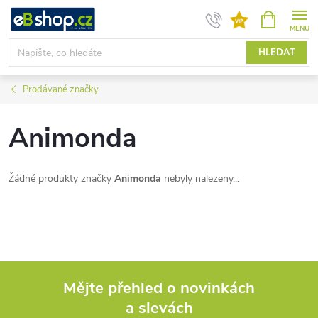
Přejít
NÁKUPNÍ
KOŠÍK
na
obsah
HLEDAT
Prodávané značky
Animonda
Žádné produkty značky
Animonda
nebyly nalezeny...
Mějte přehled o novinkách
a slevách