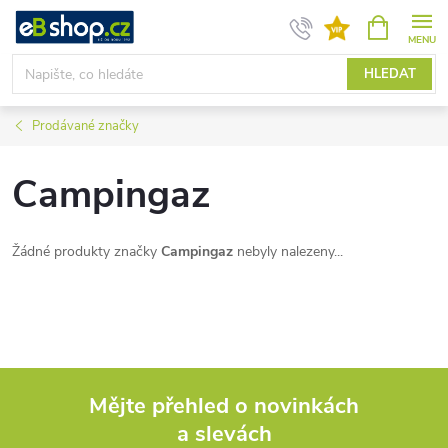
Přejít
NÁKUPNÍ
KOŠÍK
na
obsah
HLEDAT
Prodávané značky
Campingaz
Žádné produkty značky
Campingaz
nebyly nalezeny...
Mějte přehled o novinkách
a slevách