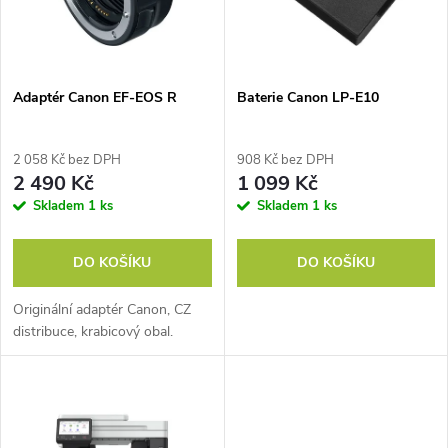
n
i
í
s
p
Adaptér Canon EF-EOS R
Baterie Canon LP-E10
p
r
2 058 Kč bez DPH
908 Kč bez DPH
r
2 490 Kč
1 099 Kč
o
Skladem
1 ks
Skladem
1 ks
o
d
DO KOŠÍKU
DO KOŠÍKU
d
u
Originální adaptér Canon, CZ
u
distribuce, krabicový obal.
k
k
t
t