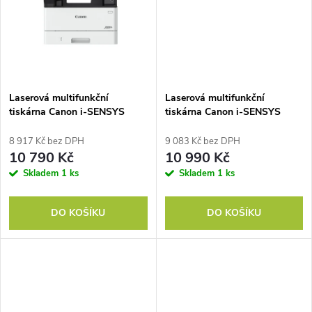
ů
ů
Laserová multifunkční
Laserová multifunkční
tiskárna Canon i-SENSYS
tiskárna Canon i-SENSYS
MF461dw II Wi-Fi
MF463dw II WiFi
8 917 Kč bez DPH
9 083 Kč bez DPH
10 790 Kč
10 990 Kč
Skladem
1 ks
Skladem
1 ks
DO KOŠÍKU
DO KOŠÍKU