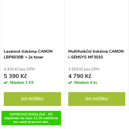
Laserová tiskárna CANON
Multifunkční tiskárna CANON
LBP6030B + 2x toner
i-SENSYS MF3010
MULTIFINKCE A4 BL
4 455 Kč bez DPH
3 959 Kč bez DPH
5 390 Kč
4 790 Kč
Skladem
1 KS
Skladem
4 ks
DO KOŠÍKU
DO KOŠÍKU
EXPRESNÍ ODESLÁNÍ - Při
objednáni do času 12:30 odešleme
ten samý pracovní den.