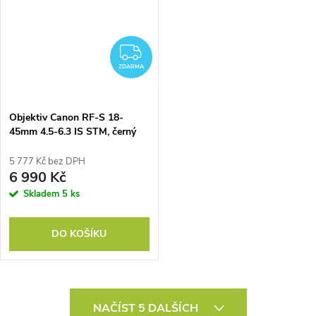
ZDARMA
ZDARMA
Objektiv Canon RF-S 18-
45mm 4.5-6.3 IS STM, černý
5 777 Kč bez DPH
6 990 Kč
Skladem
5 ks
DO KOŠÍKU
O
NAČÍST 5 DALŠÍCH