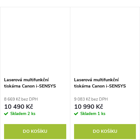
Laserová multifunkční
Laserová multifunkční
tiskárna Canon i-SENSYS
tiskárna Canon i-SENSYS
MF667Cdw
MF752Cdw II WiFi
8 669 Kč bez DPH
9 083 Kč bez DPH
10 490 Kč
10 990 Kč
Skladem
2 ks
Skladem
1 ks
DO KOŠÍKU
DO KOŠÍKU