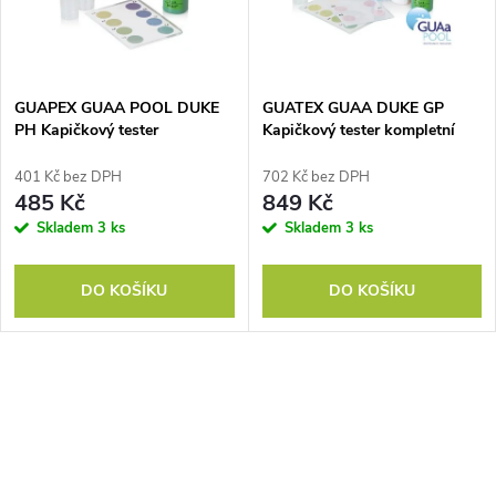
n
i
í
s
p
GUAPEX GUAA POOL DUKE
GUATEX GUAA DUKE GP
PH Kapičkový tester
Kapičkový tester kompletní
p
r
401 Kč bez DPH
702 Kč bez DPH
r
485 Kč
849 Kč
o
Skladem
3 ks
Skladem
3 ks
o
d
DO KOŠÍKU
DO KOŠÍKU
d
u
u
k
O
k
v
t
t
l