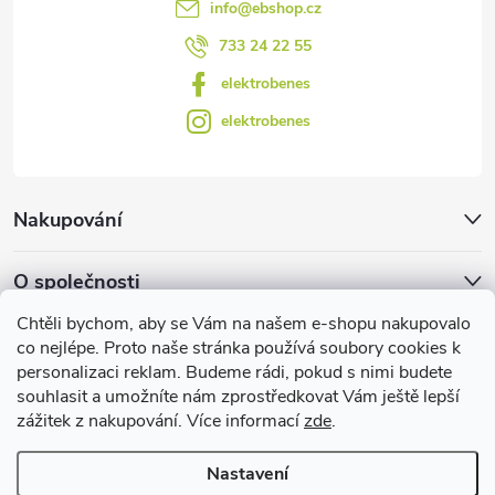
info
@
ebshop.cz
ý
733 24 22 55
p
elektrobenes
i
elektrobenes
s
u
Nakupování
O společnosti
Chtěli bychom, aby se Vám na našem e-shopu nakupovalo
Facebook
co nejlépe. Proto naše stránka používá soubory cookies k
personalizaci reklam. Budeme rádi, pokud s nimi budete
souhlasit a umožníte nám zprostředkovat Vám ještě lepší
zážitek z nakupování. Více informací
zde
.
Užitečné informace
Nastavení