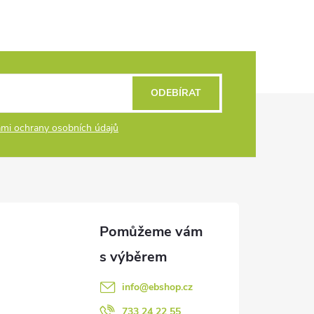
ODEBÍRAT
mi ochrany osobních údajů
info
@
ebshop.cz
733 24 22 55