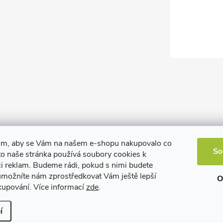
om, aby se Vám na našem e-shopu nakupovalo co
So
to naše stránka používá soubory cookies k
ci reklam. Budeme rádi, pokud s nimi budete
 umožníte nám zprostředkovat Vám ještě lepší
O
kupování. Více informací
zde
.
í