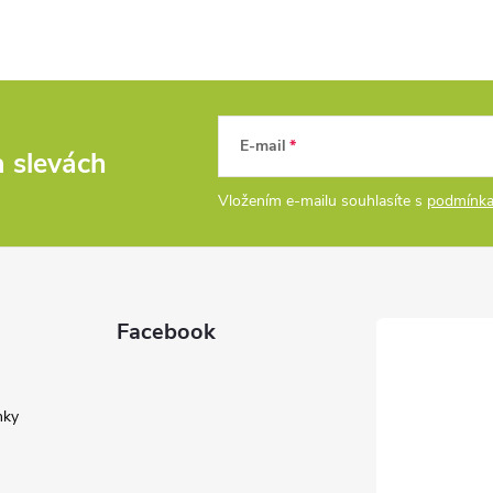
E-mail
a slevách
Vložením e-mailu souhlasíte s
podmínka
Facebook
nky