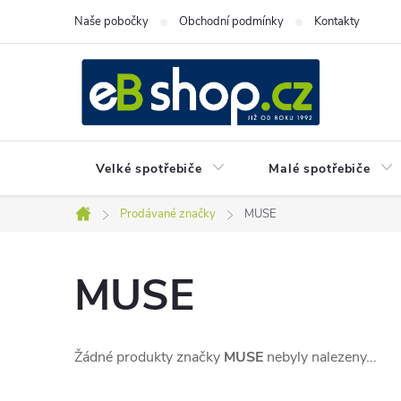
Přejít
Naše pobočky
Obchodní podmínky
Kontakty
na
obsah
Velké spotřebiče
Malé spotřebiče
Prodávané značky
MUSE
Domů
MUSE
Žádné produkty značky
MUSE
nebyly nalezeny...