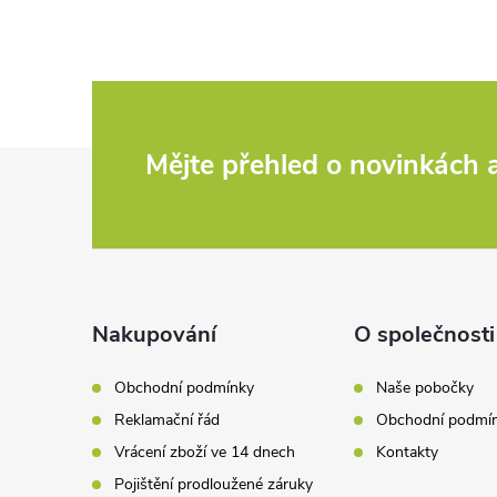
Z
Mějte přehled o novinkách
á
p
a
Nakupování
O společnosti
t
Obchodní podmínky
Naše pobočky
Reklamační řád
Obchodní podmí
í
Vrácení zboží ve 14 dnech
Kontakty
Pojištění prodloužené záruky