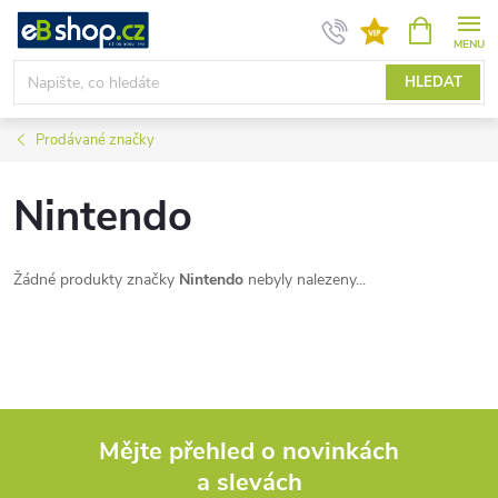
Přejít
NÁKUPNÍ
KOŠÍK
na
obsah
HLEDAT
Prodávané značky
Nintendo
Žádné produkty značky
Nintendo
nebyly nalezeny...
Mějte přehled o novinkách
a slevách