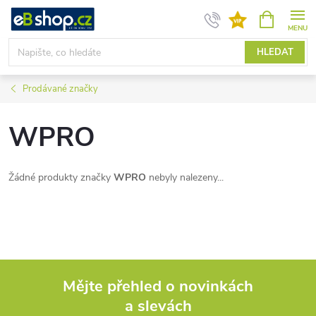
Přejít
NÁKUPNÍ
KOŠÍK
na
obsah
HLEDAT
Prodávané značky
WPRO
Žádné produkty značky
WPRO
nebyly nalezeny...
Mějte přehled o novinkách
a slevách