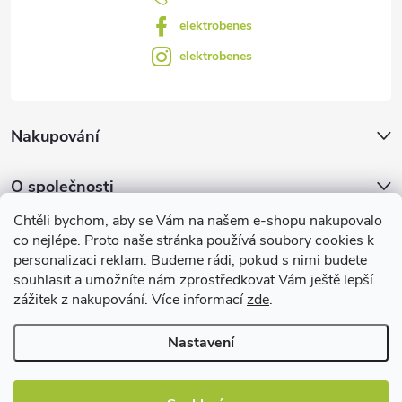
p
elektrobenes
i
elektrobenes
s
u
Nakupování
O společnosti
Chtěli bychom, aby se Vám na našem e-shopu nakupovalo
Facebook
co nejlépe. Proto naše stránka používá soubory cookies k
personalizaci reklam. Budeme rádi, pokud s nimi budete
souhlasit a umožníte nám zprostředkovat Vám ještě lepší
zážitek z nakupování. Více informací
zde
.
Užitečné informace
Nastavení