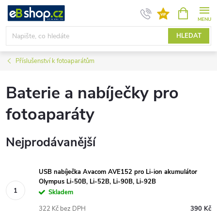
Přejít
NÁKUPNÍ
KOŠÍK
na
obsah
HLEDAT
Příslušenství k fotoaparátům
Baterie a nabíječky pro
fotoaparáty
Nejprodávanější
USB nabíječka Avacom AVE152 pro Li-ion akumulátor
Olympus Li-50B, Li-52B, Li-90B, Li-92B
Skladem
322 Kč bez DPH
390 Kč