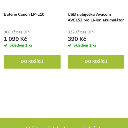
í
s
p
Baterie Canon LP-E10
USB nabíječka Avacom
AVE152 pro Li-ion akumulátor
p
Olympus Li-50B, Li-52B, Li-
r
90B, Li-92B
908 Kč bez DPH
322 Kč bez DPH
r
1 099 Kč
390 Kč
o
Skladem
1 ks
Skladem
1 ks
o
d
DO KOŠÍKU
DO KOŠÍKU
d
u
u
k
O
k
v
t
t
l
ů
á
ů