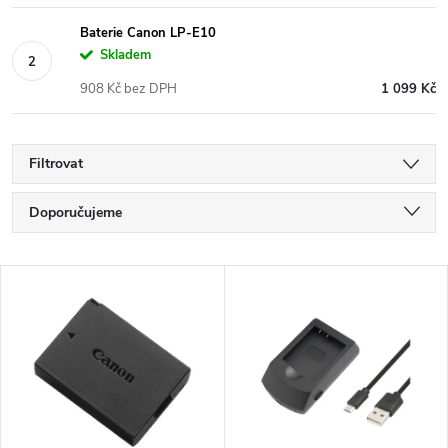
Baterie Canon LP-E10
Skladem
908 Kč bez DPH
1 099 Kč
Filtrovat
Ř
Doporučujeme
a
Nejlevnější
V
Nejdražší
z
ý
Nejprodávanější
e
p
Abecedně
n
i