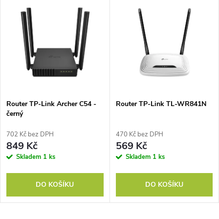
u
k
k
t
t
ů
ů
Router TP-Link Archer C54 -
Router TP-Link TL-WR841N
černý
702 Kč bez DPH
470 Kč bez DPH
849 Kč
569 Kč
Skladem
1 ks
Skladem
1 ks
DO KOŠÍKU
DO KOŠÍKU