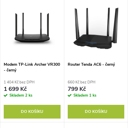
V
Nejdražší
z
ý
Nejprodávanější
e
p
Abecedně
n
i
í
s
p
Modem TP-Link Archer VR300
Router Tenda AC6 - černý
- černý
p
r
1 404 Kč bez DPH
660 Kč bez DPH
r
1 699 Kč
799 Kč
o
Skladem
2 ks
Skladem
1 ks
o
d
DO KOŠÍKU
DO KOŠÍKU
d
u