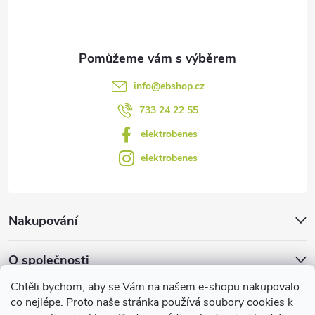
í
k
y
v
info
@
ebshop.cz
ý
733 24 22 55
p
elektrobenes
i
elektrobenes
s
u
Nakupování
O společnosti
Chtěli bychom, aby se Vám na našem e-shopu nakupovalo
Facebook
co nejlépe. Proto naše stránka používá soubory cookies k