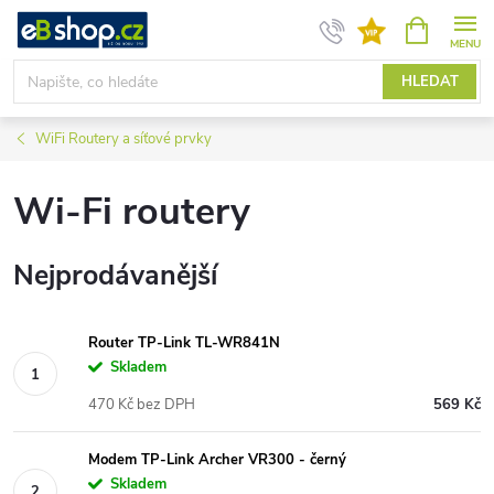
Přejít
NÁKUPNÍ
KOŠÍK
na
obsah
HLEDAT
WiFi Routery a síťové prvky
Wi-Fi routery
Nejprodávanější
Router TP-Link TL-WR841N
Skladem
470 Kč bez DPH
569 Kč
Modem TP-Link Archer VR300 - černý
Skladem