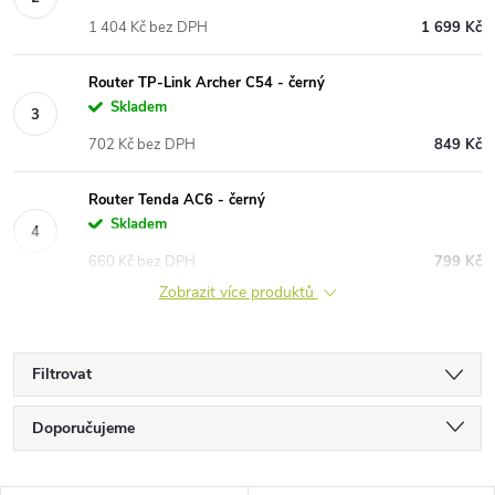
1 404 Kč bez DPH
1 699 Kč
Router TP-Link Archer C54 - černý
Skladem
702 Kč bez DPH
849 Kč
Router Tenda AC6 - černý
Skladem
660 Kč bez DPH
799 Kč
Zobrazit více produktů
Filtrovat
Ř
Doporučujeme
a
Nejlevnější