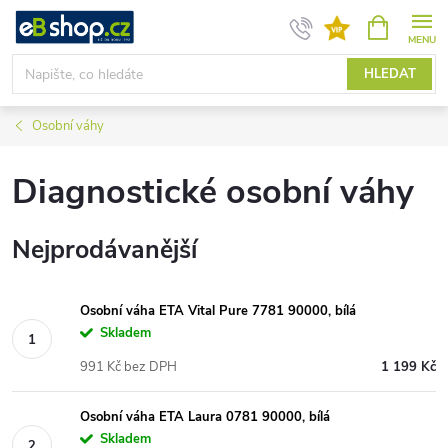
Přejít
NÁKUPNÍ
KOŠÍK
na
obsah
HLEDAT
Osobní váhy
Diagnostické osobní váhy
Nejprodávanější
Osobní váha ETA Vital Pure 7781 90000, bílá
Skladem
991 Kč bez DPH
1 199 Kč
Osobní váha ETA Laura 0781 90000, bílá
Skladem