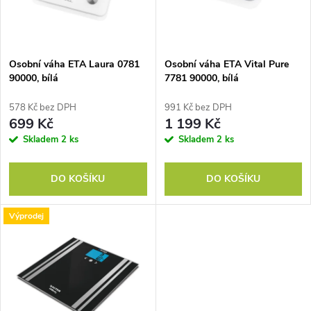
n
i
í
s
p
Osobní váha ETA Laura 0781
Osobní váha ETA Vital Pure
90000, bílá
7781 90000, bílá
p
r
578 Kč bez DPH
991 Kč bez DPH
r
699 Kč
1 199 Kč
o
Skladem
2 ks
Skladem
2 ks
o
d
DO KOŠÍKU
DO KOŠÍKU
d
u
Výprodej
u
k
k
t
t