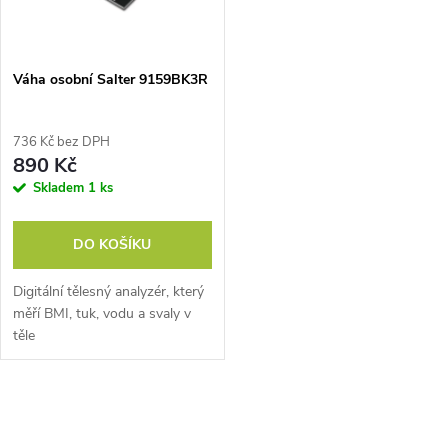
ů
ů
Váha osobní Salter 9159BK3R
736 Kč bez DPH
890 Kč
Skladem
1 ks
DO KOŠÍKU
Digitální tělesný analyzér, který
měří BMI, tuk, vodu a svaly v
těle
O