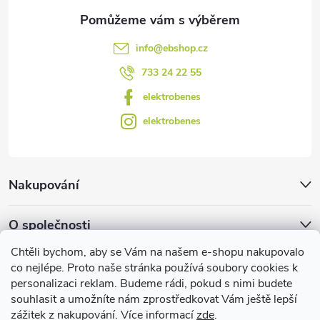
y
v
info
@
ebshop.cz
ý
733 24 22 55
p
elektrobenes
i
elektrobenes
s
u
Nakupování
O společnosti
Chtěli bychom, aby se Vám na našem e-shopu nakupovalo
Facebook
co nejlépe. Proto naše stránka používá soubory cookies k
personalizaci reklam. Budeme rádi, pokud s nimi budete
souhlasit a umožníte nám zprostředkovat Vám ještě lepší
zážitek z nakupování. Více informací
zde
.