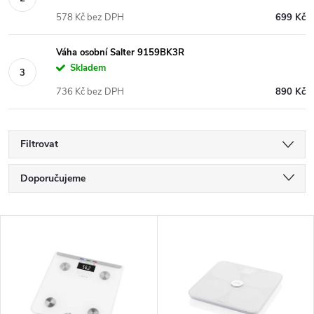
578 Kč bez DPH
699 Kč
Váha osobní Salter 9159BK3R
Skladem
736 Kč bez DPH
890 Kč
Filtrovat
Ř
Doporučujeme
a
Nejlevnější
V
Nejdražší
z
ý
Nejprodávanější
e
p
Abecedně