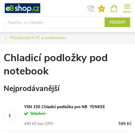
Přejít
NÁKUPNÍ
KOŠÍK
na
obsah
HLEDAT
Příslušenství k PC a notebookům
Chladicí podložky pod
notebook
Nejprodávanější
YSN 150 Chladící podložka pro NB YENKEE
Skladem
495 Kč bez DPH
599 Kč