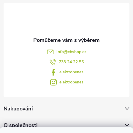
t
v
í
k
y
v
info
@
ebshop.cz
ý
733 24 22 55
p
elektrobenes
i
elektrobenes
s
u
Nakupování
O společnosti