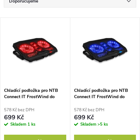
Ř
Doporučujeme
a
Nejlevnější
V
Nejdražší
z
ý
Nejprodávanější
e
p
Abecedně
n
i
í
s
p
Chladící podložka pro NTB
Chladící podložka pro NTB
Connect IT FrostWind do
Connect IT FrostWind do
p
15,6" - černá/červená
15,6" - černá/modrá
r
578 Kč bez DPH
578 Kč bez DPH
r
699 Kč
699 Kč
o
Skladem
1 ks
Skladem
>5 ks
o