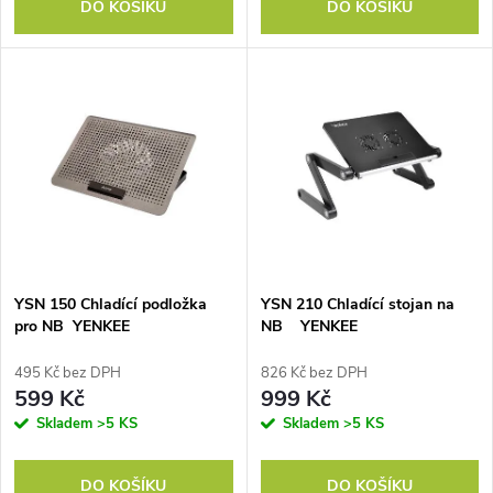
d
DO KOŠÍKU
DO KOŠÍKU
d
u
u
k
k
t
t
ů
ů
YSN 150 Chladící podložka
YSN 210 Chladící stojan na
pro NB YENKEE
NB YENKEE
495 Kč bez DPH
826 Kč bez DPH
599 Kč
999 Kč
Skladem
>5 KS
Skladem
>5 KS
DO KOŠÍKU
DO KOŠÍKU