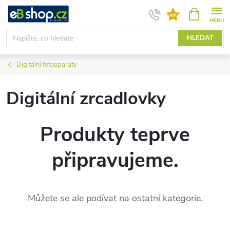
Přejít
NÁKUPNÍ
KOŠÍK
na
obsah
HLEDAT
Digitální fotoaparáty
Digitální zrcadlovky
Produkty teprve
připravujeme.
Můžete se ale podívat na ostatní kategorie.