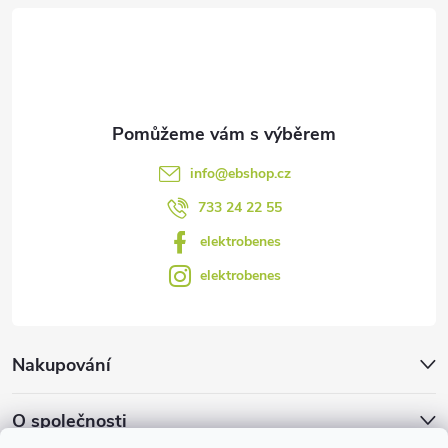
t
í
info
@
ebshop.cz
733 24 22 55
elektrobenes
elektrobenes
Nakupování
O společnosti