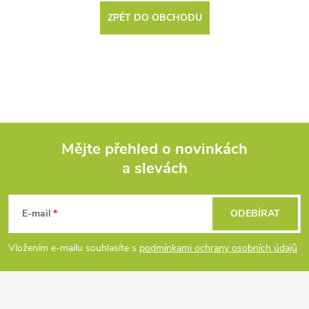
ZPĚT DO OBCHODU
Mějte přehled o novinkách
a slevách
Z
á
E-mail
ODEBÍRAT
p
Vložením e-mailu souhlasíte s
podmínkami ochrany osobních údajů
a