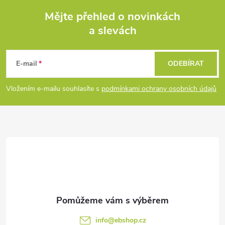
o
í
Mějte přehled o novinkách
v
a slevách
á
Z
p
n
r
á
í
E-mail
ODEBÍRAT
v
p
Vložením e-mailu souhlasíte s
podmínkami ochrany osobních údajů
k
a
y
t
v
ý
í
p
i
s
info
@
ebshop.cz