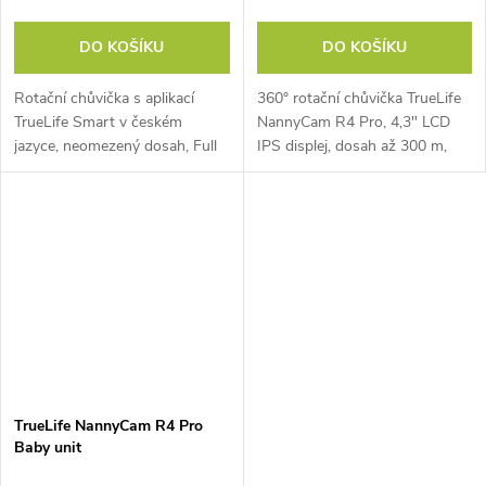
DO KOŠÍKU
DO KOŠÍKU
Rotační chůvička s aplikací
360° rotační chůvička TrueLife
TrueLife Smart v českém
NannyCam R4 Pro, 4,3" LCD
jazyce, neomezený dosah, Full
IPS displej, dosah až 300 m,
HD video, detekce pohybu,
automatické noční vidění,
zvuku a teploty, sledování a
baterie až 17 h, VOX režim,
otáčení za pohybem,
noční světlo, obousměrná
automatické noční...
komunikace,...
TrueLife NannyCam R4 Pro
Baby unit