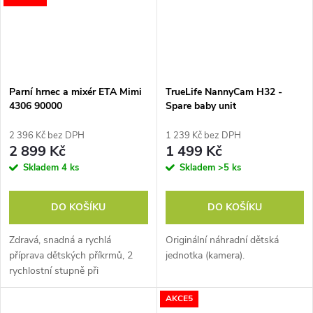
Parní hrnec a mixér ETA Mimi
TrueLife NannyCam H32 -
4306 90000
Spare baby unit
2 396 Kč bez DPH
1 239 Kč bez DPH
2 899 Kč
1 499 Kč
Skladem
4 ks
Skladem
>5 ks
DO KOŠÍKU
DO KOŠÍKU
Zdravá, snadná a rychlá
Originální náhradní dětská
příprava dětských příkrmů, 2
jednotka (kamera).
rychlostní stupně při
mixování, Časovač s možností
AKCE5
nastavení provozu od 1 do 30