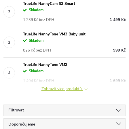
TrueLife NannyCam S3 Smart
Skladem
1 239 Kč bez DPH
1 499 Kč
TrueLife NannyTone VM3 Baby unit
Skladem
826 Kč bez DPH
999 Kč
TrueLife NannyTone VM3
Skladem
1 404 Kč bez DPH
1 699 Kč
Zobrazit více produktů
Filtrovat
Ř
Doporučujeme