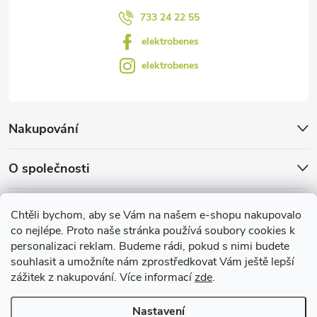
u
733 24 22 55
elektrobenes
elektrobenes
Nakupování
O společnosti
Facebook
Chtěli bychom, aby se Vám na našem e-shopu nakupovalo
co nejlépe. Proto naše stránka používá soubory cookies k
personalizaci reklam. Budeme rádi, pokud s nimi budete
EBshop.cz
souhlasit a umožníte nám zprostředkovat Vám ještě lepší
zážitek z nakupování. Více informací
zde
.
Užitečné informace
Nastavení