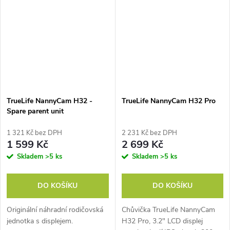
minut a od 1 do 8 hodin
(funkce keep...
TrueLife NannyCam H32 -
TrueLife NannyCam H32 Pro
Spare parent unit
1 321 Kč bez DPH
2 231 Kč bez DPH
1 599 Kč
2 699 Kč
Skladem
>5 ks
Skladem
>5 ks
DO KOŠÍKU
DO KOŠÍKU
Originální náhradní rodičovská
Chůvička TrueLife NannyCam
jednotka s displejem.
H32 Pro, 3.2″ LCD displej