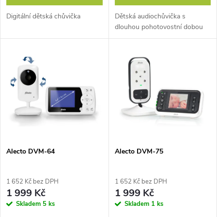
d
u
Digitální dětská chůvička
Dětská audiochůvička s
u
dlouhou pohotovostní dobou
k
k
t
t
ů
ů
Alecto DVM-64
Alecto DVM-75
1 652 Kč bez DPH
1 652 Kč bez DPH
1 999 Kč
1 999 Kč
Skladem
5 ks
Skladem
1 ks