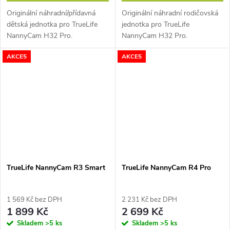
Originální náhradní/přídavná
Originální náhradní rodičovská
dětská jednotka pro TrueLife
jednotka pro TrueLife
NannyCam H32 Pro.
NannyCam H32 Pro.
AKCE5
AKCE5
TrueLife NannyCam R3 Smart
TrueLife NannyCam R4 Pro
1 569 Kč bez DPH
2 231 Kč bez DPH
1 899 Kč
2 699 Kč
Skladem
>5 ks
Skladem
>5 ks