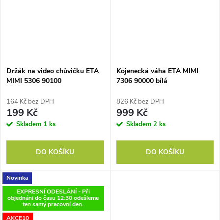
Držák na video chůvičku ETA
Kojenecká váha ETA MIMI
MIMI 5306 90100
7306 90000 bílá
164 Kč bez DPH
826 Kč bez DPH
199 Kč
999 Kč
Skladem
1 ks
Skladem
2 ks
DO KOŠÍKU
DO KOŠÍKU
Novinka
EXPRESNÍ ODESLÁNÍ - Při
objednáni do času 12:30 odešleme
ten samý pracovní den.
AKCE10