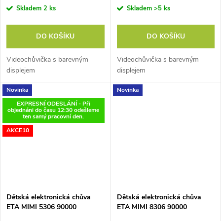
Skladem
2 ks
Skladem
>5 ks
DO KOŠÍKU
DO KOŠÍKU
Videochůvička s barevným
Videochůvička s barevným
displejem
displejem
Novinka
Novinka
EXPRESNÍ ODESLÁNÍ - Při
objednáni do času 12:30 odešleme
ten samý pracovní den.
AKCE10
Dětská elektronická chůva
Dětská elektronická chůva
ETA MIMI 5306 90000
ETA MIMI 8306 90000