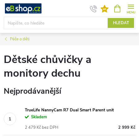
Přejít
NÁKUPNÍ
KOŠÍK
na
obsah
HLEDAT
Péče o děti
Dětské chůvičky a
monitory dechu
Nejprodávanější
TrueLife NannyCam R7 Dual Smart Parent unit
Skladem
2 479 Kč bez DPH
2 999 Kč