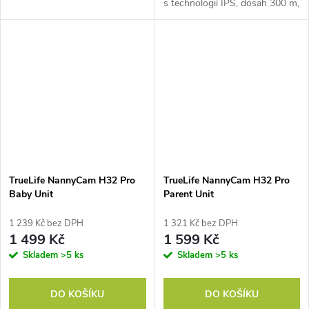
s technologií IPS, dosah 300 m,
noční vidění, detekce teploty, 8
ukolébavek, obousměrná
komunikace, připomenutí
krmení,...
TrueLife NannyCam H32 Pro
TrueLife NannyCam H32 Pro
Baby Unit
Parent Unit
1 239 Kč bez DPH
1 321 Kč bez DPH
1 499 Kč
1 599 Kč
Skladem
>5 ks
Skladem
>5 ks
DO KOŠÍKU
DO KOŠÍKU