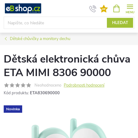
Přejít
NÁKUPNÍ
KOŠÍK
na
obsah
HLEDAT
Dětské chůvičky a monitory dechu
Dětská elektronická chůva
ETA MIMI 8306 90000
Neohodnoceno
Podrobnosti hodnocení
Kód produktu:
ETA830690000
Novinka