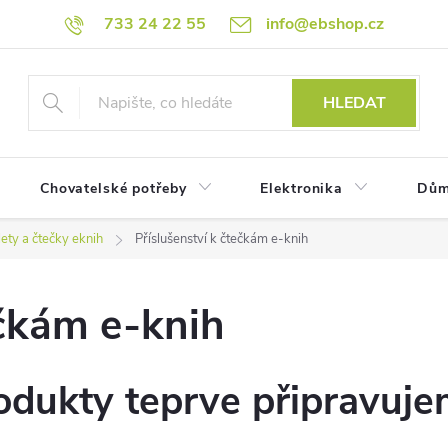
733 24 22 55
info@ebshop.cz
HLEDAT
Chovatelské potřeby
Elektronika
Dům
ety a čtečky eknih
Příslušenství k čtečkám e-knih
ečkám e-knih
odukty teprve připravuje