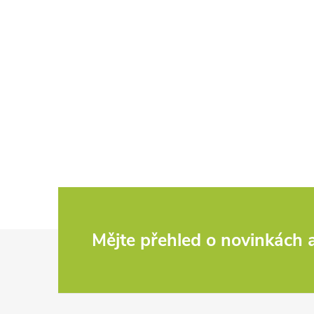
Z
Mějte přehled o novinkách
á