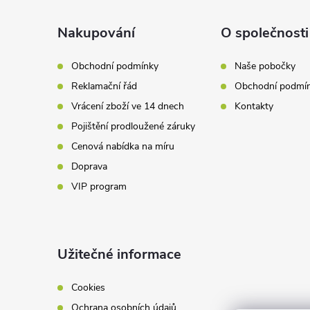
p
a
Nakupování
O společnosti
t
Obchodní podmínky
Naše pobočky
Reklamační řád
Obchodní podmí
í
Vrácení zboží ve 14 dnech
Kontakty
Pojištění prodloužené záruky
Cenová nabídka na míru
Doprava
VIP program
Užitečné informace
Cookies
Ochrana osobních údajů