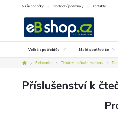
Přejít
Naše pobočky
Obchodní podmínky
Kontakty
na
obsah
Velké spotřebiče
Malé spotřebiče
Elektronika
Tiskárny, počítače, monitory
Tabl
Domů
Příslušenství k čt
Pr