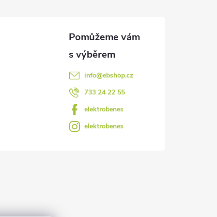
info
@
ebshop.cz
733 24 22 55
elektrobenes
elektrobenes