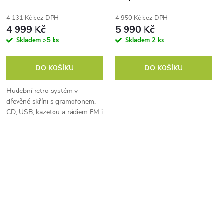
4 131 Kč bez DPH
4 950 Kč bez DPH
4 999 Kč
5 990 Kč
Skladem
>5 ks
Skladem
2 ks
DO KOŠÍKU
DO KOŠÍKU
Hudební retro systém v
dřevěné skříni s gramofonem,
CD, USB, kazetou a rádiem FM i
DAB