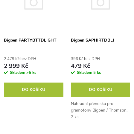
ů
Bigben PARTYBTTDLIGHT
Bigben SAPHIRTDBLI
2 479 Kč bez DPH
396 Kč bez DPH
2 999 Kč
479 Kč
Skladem
>5 ks
Skladem
5 ks
DO KOŠÍKU
DO KOŠÍKU
Náhradní přenoska pro
gramofony Bigben / Thomson,
2 ks