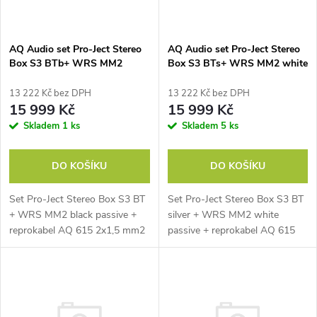
i
í
s
p
AQ Audio set Pro-Ject Stereo
AQ Audio set Pro-Ject Stereo
Box S3 BTb+ WRS MM2
Box S3 BTs+ WRS MM2 white
p
black passive +reprokabel AQ
passive +reprokabel AQ 615
r
615 2x1,5mm2
2x1,5mm2
13 222 Kč bez DPH
13 222 Kč bez DPH
r
15 999 Kč
15 999 Kč
o
Skladem
1 ks
Skladem
5 ks
o
d
DO KOŠÍKU
DO KOŠÍKU
d
u
Set Pro-Ject Stereo Box S3 BT
Set Pro-Ject Stereo Box S3 BT
u
+ WRS MM2 black passive +
silver + WRS MM2 white
k
reprokabel AQ 615 2x1,5 mm2
passive + reprokabel AQ 615
k
2x1,5 mm2
t
t
ů