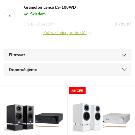
Gramofon Lenco LS-100WD
Skladem
3 140 Kč bez DPH
3 799 Kč
Zobrazit více produktů
Filtrovat
Ř
Doporučujeme
a
Nejlevnější
V
AKCE5
Nejdražší
z
ý
Nejprodávanější
e
p
Abecedně
n