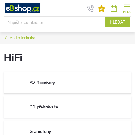
Přejít
NÁKUPNÍ
KOŠÍK
na
obsah
HLEDAT
Audio technika
HiFi
AV Receivery
CD přehrávače
Gramofony