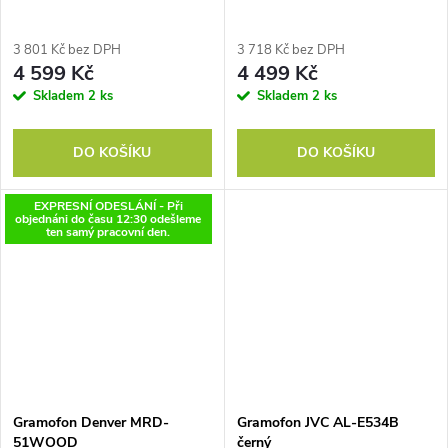
3 801 Kč bez DPH
3 718 Kč bez DPH
4 599 Kč
4 499 Kč
Skladem
2 ks
Skladem
2 ks
DO KOŠÍKU
DO KOŠÍKU
EXPRESNÍ ODESLÁNÍ - Při
objednáni do času 12:30 odešleme
ten samý pracovní den.
Gramofon Denver MRD-
Gramofon JVC AL-E534B
51WOOD
černý