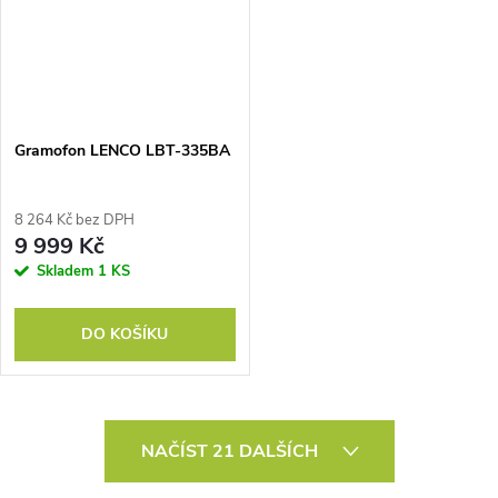
Gramofon LENCO LBT-335BA
8 264 Kč bez DPH
9 999 Kč
Skladem
1 KS
DO KOŠÍKU
O
NAČÍST 21 DALŠÍCH
v