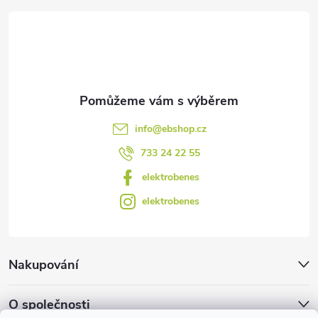
t
v
ý
í
p
i
s
info
@
ebshop.cz
u
733 24 22 55
elektrobenes
elektrobenes
Nakupování
O společnosti