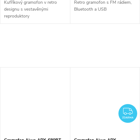
Kufříkový gramofon v retro
Retro gramofon s FM rádiem,
designu s vestavěnými
Bluetooth a USB
reproduktory
Z
ZDARMA