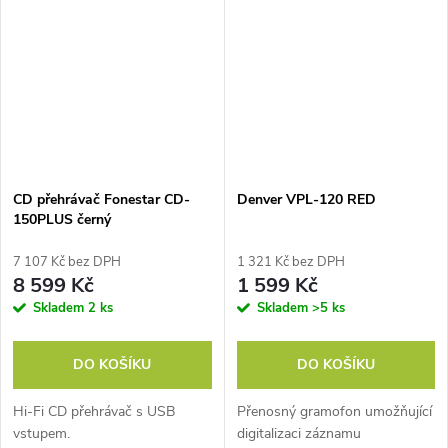
CD přehrávač Fonestar CD-
Denver VPL-120 RED
150PLUS černý
7 107 Kč bez DPH
1 321 Kč bez DPH
8 599 Kč
1 599 Kč
Skladem
2 ks
Skladem
>5 ks
DO KOŠÍKU
DO KOŠÍKU
Hi-Fi CD přehrávač s USB
Přenosný gramofon umožňující
vstupem.
digitalizaci záznamu