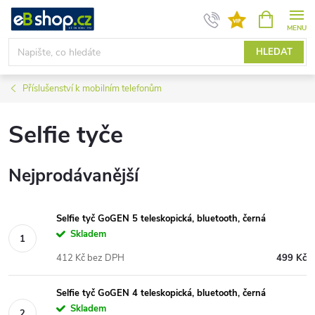
Přejít
NÁKUPNÍ
KOŠÍK
na
obsah
HLEDAT
Příslušenství k mobilním telefonům
Selfie tyče
Nejprodávanější
Selfie tyč GoGEN 5 teleskopická, bluetooth, černá
Skladem
412 Kč bez DPH
499 Kč
Selfie tyč GoGEN 4 teleskopická, bluetooth, černá
Skladem