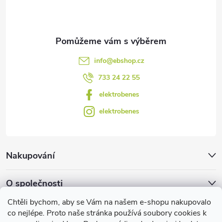
í
k
y
v
info
@
ebshop.cz
ý
733 24 22 55
p
elektrobenes
i
elektrobenes
s
u
Nakupování
O společnosti
Chtěli bychom, aby se Vám na našem e-shopu nakupovalo
Facebook
co nejlépe. Proto naše stránka používá soubory cookies k