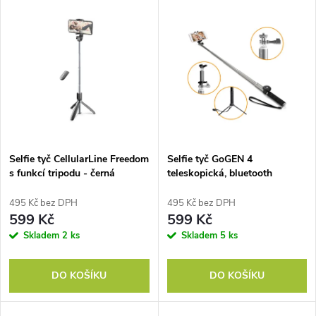
V
Nejdražší
z
ý
Nejprodávanější
e
p
Abecedně
n
i
í
s
p
Selfie tyč CellularLine Freedom
Selfie tyč GoGEN 4
s funkcí tripodu - černá
teleskopická, bluetooth
p
titanium
r
495 Kč bez DPH
495 Kč bez DPH
r
599 Kč
599 Kč
o
Skladem
2 ks
Skladem
5 ks
o
d
DO KOŠÍKU
DO KOŠÍKU
d
u