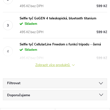
495 Kč bez DPH
599 Kč
Selfie tyč GoGEN 4 teleskopická, bluetooth titanium
Skladem
495 Kč bez DPH
599 Kč
Selfie tyč CellularLine Freedom s funkcí tripodu - černá
Skladem
495 Kč bez DPH
599 Kč
Zobrazit více produktů
Filtrovat
Ř
Doporučujeme
a
Nejlevnější