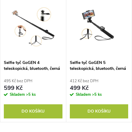
u
k
k
t
t
ů
ů
Selfie tyč GoGEN 4
Selfie tyč GoGEN 5
teleskopická, bluetooth, černá
teleskopická, bluetooth, černá
495 Kč bez DPH
412 Kč bez DPH
599 Kč
499 Kč
Skladem
>5 ks
Skladem
>5 ks
DO KOŠÍKU
DO KOŠÍKU