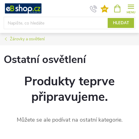
Přejít
NÁKUPNÍ
KOŠÍK
na
obsah
HLEDAT
Žárovky a osvětlení
Ostatní osvětlení
Produkty teprve
připravujeme.
Můžete se ale podívat na ostatní kategorie.