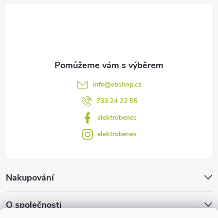
t
í
info
@
ebshop.cz
733 24 22 55
elektrobenes
elektrobenes
Nakupování
O společnosti