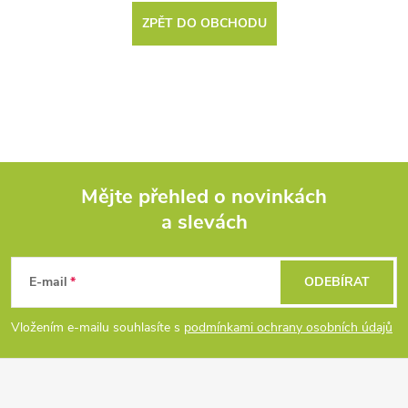
ZPĚT DO OBCHODU
Mějte přehled o novinkách
a slevách
Z
á
E-mail
ODEBÍRAT
p
Vložením e-mailu souhlasíte s
podmínkami ochrany osobních údajů
a