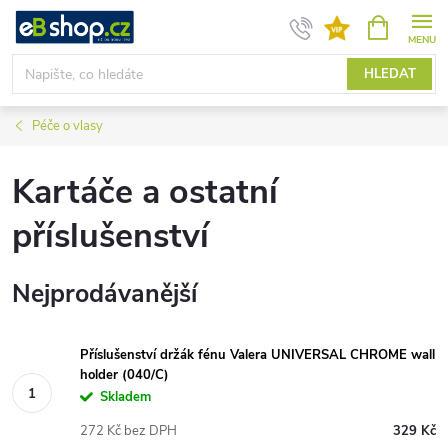
Přejít
NÁKUPNÍ
KOŠÍK
na
obsah
HLEDAT
Péče o vlasy
Kartáče a ostatní
příslušenství
Nejprodávanější
Příslušenství držák fénu Valera UNIVERSAL CHROME wall
holder (040/C)
Skladem
272 Kč bez DPH
329 Kč