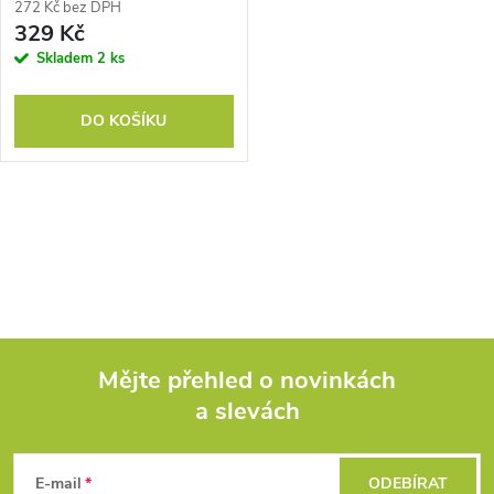
r
272 Kč bez DPH
r
329 Kč
o
Skladem
2 ks
o
d
DO KOŠÍKU
d
u
u
k
O
k
v
t
t
l
ů
á
ů
Mějte přehled o novinkách
d
a slevách
Z
a
á
c
E-mail
ODEBÍRAT