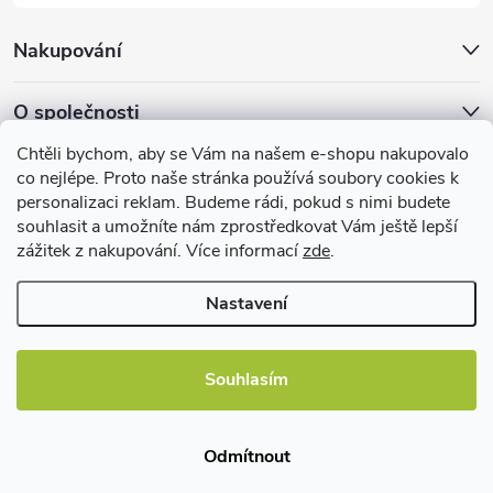
u
Nakupování
O společnosti
Chtěli bychom, aby se Vám na našem e-shopu nakupovalo
Facebook
co nejlépe. Proto naše stránka používá soubory cookies k
personalizaci reklam. Budeme rádi, pokud s nimi budete
souhlasit a umožníte nám zprostředkovat Vám ještě lepší
zážitek z nakupování. Více informací
zde
.
Užitečné informace
Nastavení
Souhlasím
Copyright 2026
EBshop.cz
. Všechna práva vyhrazena.
Odmítnout
Vytvořil Shoptet