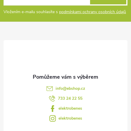
p
í
Vložením e-mailu souhlasíte s
podmínkami ochrany osobních údajů
p
a
r
t
v
í
k
y
v
info
@
ebshop.cz
ý
733 24 22 55
p
elektrobenes
i
elektrobenes
s