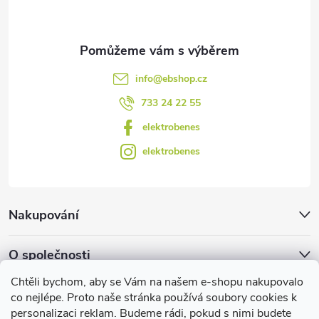
í
k
y
v
info
@
ebshop.cz
ý
733 24 22 55
p
elektrobenes
i
elektrobenes
s
u
Nakupování
O společnosti
Chtěli bychom, aby se Vám na našem e-shopu nakupovalo
Facebook
co nejlépe. Proto naše stránka používá soubory cookies k
personalizaci reklam. Budeme rádi, pokud s nimi budete