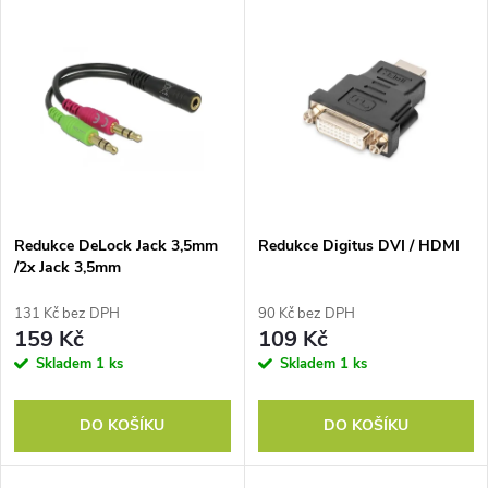
V
Nejdražší
z
ý
Nejprodávanější
e
p
Abecedně
n
i
í
s
p
Redukce DeLock Jack 3,5mm
Redukce Digitus DVI / HDMI
/2x Jack 3,5mm
p
r
131 Kč bez DPH
90 Kč bez DPH
r
159 Kč
109 Kč
o
Skladem
1 ks
Skladem
1 ks
o
d
DO KOŠÍKU
DO KOŠÍKU
d
u