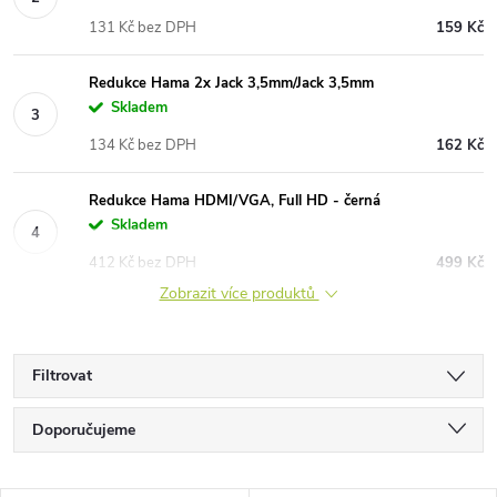
131 Kč bez DPH
159 Kč
Redukce Hama 2x Jack 3,5mm/Jack 3,5mm
Skladem
134 Kč bez DPH
162 Kč
Redukce Hama HDMI/VGA, Full HD - černá
Skladem
412 Kč bez DPH
499 Kč
Zobrazit více produktů
Filtrovat
Ř
Doporučujeme
a
Nejlevnější