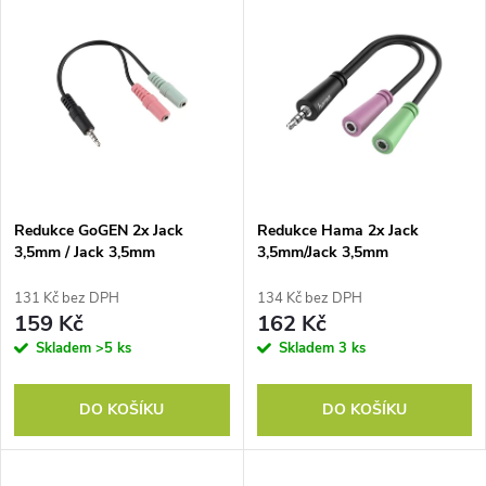
u
k
k
t
t
ů
ů
Redukce GoGEN 2x Jack
Redukce Hama 2x Jack
3,5mm / Jack 3,5mm
3,5mm/Jack 3,5mm
131 Kč bez DPH
134 Kč bez DPH
159 Kč
162 Kč
Skladem
>5 ks
Skladem
3 ks
DO KOŠÍKU
DO KOŠÍKU