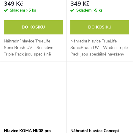
349 Kč
349 Kč
Skladem
>5 ks
Skladem
>5 ks
DO KOŠÍKU
DO KOŠÍKU
Náhradní hlavice TrueLife
Náhradní hlavice TrueLife
SonicBrush UV - Sensitive
SonicBrush UV - Whiten Triple
Triple Pack jsou speciálně
Pack jsou speciálně navrženy
vyvinuty pro citlivé zuby. Sada
pro bělení zubů. Sada tří
tří náhradních hlavic je
náhradních hlavic je
kompatibilní s TrueLife
kompatibilní s kartáčky TrueLife
SonicBrush UV a...
SonicBrush...
Hlavice KOMA NK08 pro
Náhradní hlavice Concept