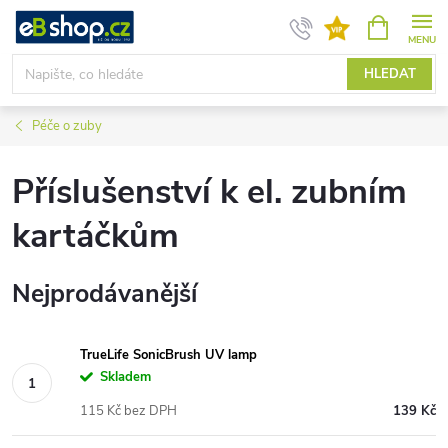
Přejít
NÁKUPNÍ
KOŠÍK
na
obsah
HLEDAT
Péče o zuby
Příslušenství k el. zubním
kartáčkům
Nejprodávanější
TrueLife SonicBrush UV lamp
Skladem
115 Kč bez DPH
139 Kč