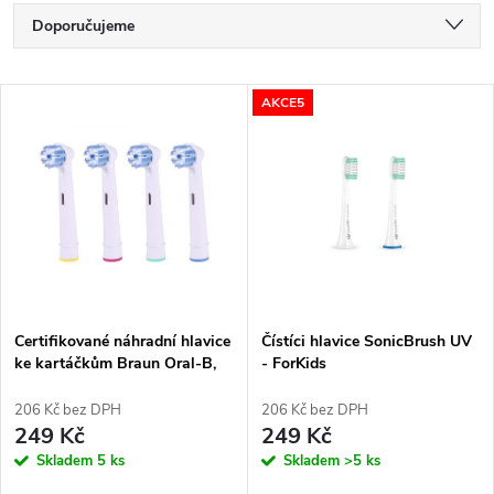
Ř
Doporučujeme
a
Nejlevnější
V
AKCE5
Nejdražší
z
ý
Nejprodávanější
e
p
Abecedně
n
i
í
s
p
Certifikované náhradní hlavice
Čístíci hlavice SonicBrush UV
ke kartáčkům Braun Oral-B,
- ForKids
p
Koma NK11, Sensi Ultrathin
r
EB60A, 4ks
206 Kč bez DPH
206 Kč bez DPH
r
249 Kč
249 Kč
o
Skladem
5 ks
Skladem
>5 ks