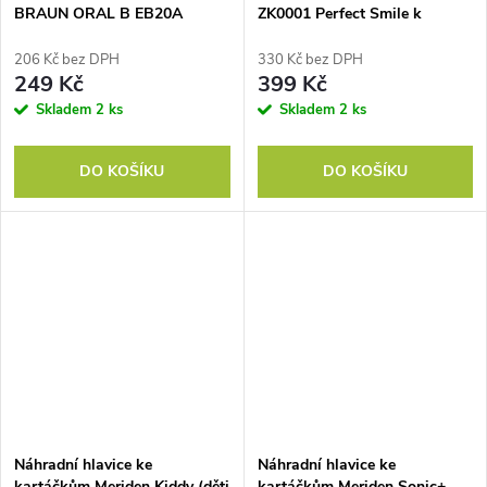
BRAUN ORAL B EB20A
ZK0001 Perfect Smile k
Precision Clean náhradní ,4KS
zubním kartáčkům ZK4000,
v balení
ZK4010, ZK4030, ZK4040,
206 Kč bez DPH
330 Kč bez DPH
Daily Clean, 4 ks
249 Kč
399 Kč
Skladem
2 ks
Skladem
2 ks
DO KOŠÍKU
DO KOŠÍKU
Náhradní hlavice ke
Náhradní hlavice ke
kartáčkům Meriden Kiddy (děti
kartáčkům Meriden Sonic+