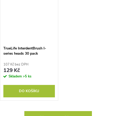
TrueLife InterdentBrush I-
series heads 30 pack
107 Kč bez DPH
129 Kč
Skladem
>5 ks
DO KOŠÍKU
O