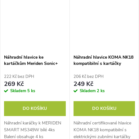
Náhradní hlavice ke
Náhradní hlavice KOMA NK18
kartáčkům Meriden Sonic+
kompatibilní s kartáčky
Smart White (MS349W) 4ks
Philips Sonicare InterCare
HX9004, 4ks
222 Kč bez DPH
206 Kč bez DPH
269 Kč
249 Kč
Skladem
5 ks
Skladem
2 ks
DO KOŠÍKU
DO KOŠÍKU
Náhradní karáčky k MERIDEN
Náhradní certifikované hlavice
SMART MS349W bílé 4ks
KOMA NK18 kompatibilní s
Balení obsahuje 4 ks
elektrickými zubními kartáčky