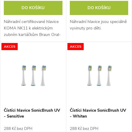
o
d
DO KOŠÍKU
DO KOŠÍKU
d
u
Náhradní certifikované hlavice
Náhradní hlavice jsou speciálně
u
KOMA NK11 k elektrickým
vyvinuty pro děti.
k
zubním kartáčkům Braun Oral-
k
B Sensi Ultrathin EB60A. Balení
AKCE5
AKCE5
t
obsahuje 4 náhradní kartáčky.
t
ů
ů
Čístíci hlavice SonicBrush UV
Čístíci hlavice SonicBrush UV
- Sensitive
- Whiten
288 Kč bez DPH
288 Kč bez DPH