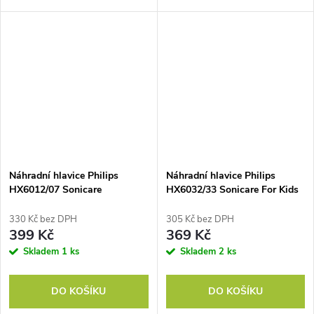
náhradních kartáčků. Vyrobeno
Philips Sonicare InterCare
z nejkvalitnějších materiálů DU
HX9004. Balení obsahuje 4
PONT
náhradní kartáčky
Náhradní hlavice Philips
Náhradní hlavice Philips
HX6012/07 Sonicare
HX6032/33 Sonicare For Kids
ProResult
330 Kč bez DPH
305 Kč bez DPH
399 Kč
369 Kč
Skladem
1 ks
Skladem
2 ks
DO KOŠÍKU
DO KOŠÍKU