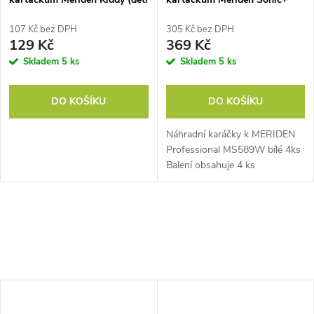
0 - 18 měsíců)
Professional White
(MS589W) 4ks
107 Kč bez DPH
305 Kč bez DPH
129 Kč
369 Kč
Skladem
5 ks
Skladem
5 ks
DO KOŠÍKU
DO KOŠÍKU
Náhradní karáčky k MERIDEN
Professional MS589W bílé 4ks
Balení obsahuje 4 ks
náhradních kartáčků. Vyrobeno
z nejkvalitnějších materiálů DU
PONT