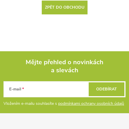
ZPĚT DO OBCHODU
Mějte přehled o novinkách
a slevách
Z
á
E-mail
ODEBÍRAT
p
Vložením e-mailu souhlasíte s
podmínkami ochrany osobních údajů
a