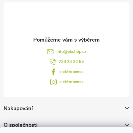
t
í
info
@
ebshop.cz
733 24 22 55
elektrobenes
elektrobenes
Nakupování
O společnosti