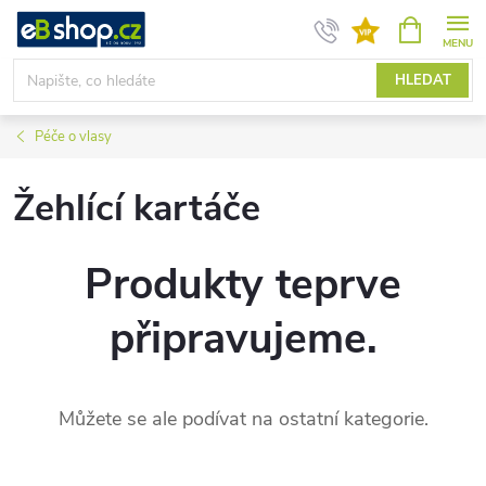
Přejít
NÁKUPNÍ
KOŠÍK
na
obsah
HLEDAT
Péče o vlasy
Žehlící kartáče
Produkty teprve
připravujeme.
Můžete se ale podívat na ostatní kategorie.