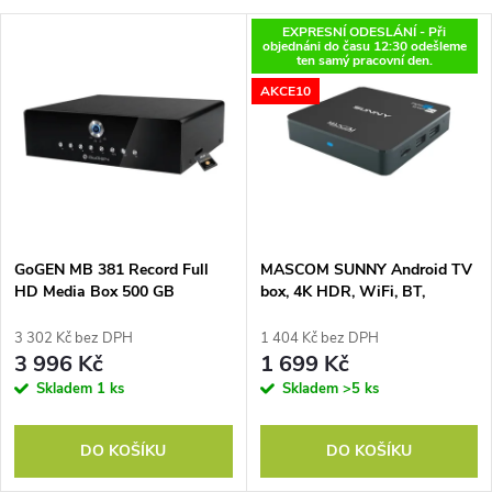
a
V
EXPRESNÍ ODESLÁNÍ - Při
Nejdražší
objednáni do času 12:30 odešleme
z
ten samý pracovní den.
ý
Nejprodávanější
AKCE10
e
p
Abecedně
n
i
í
s
p
GoGEN MB 381 Record Full
MASCOM SUNNY Android TV
HD Media Box 500 GB
box, 4K HDR, WiFi, BT,
p
ONEPLAY, NETFLIX,..
r
3 302 Kč bez DPH
1 404 Kč bez DPH
r
3 996 Kč
1 699 Kč
o
Skladem
1 ks
Skladem
>5 ks
o
d
DO KOŠÍKU
DO KOŠÍKU
d