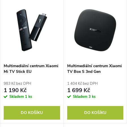
u
u
k
k
t
t
ů
ů
Multimediální centrum Xiaomi
Multimediální centrum Xiaomi
Mi TV Stick EU
TV Box S 3nd Gen
983 Kč bez DPH
1 404 Kč bez DPH
1 190 Kč
1 699 Kč
Skladem
1 ks
Skladem
3 ks
DO KOŠÍKU
DO KOŠÍKU