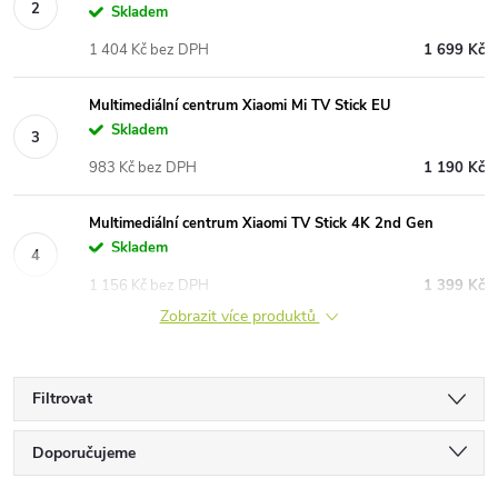
Skladem
1 404 Kč bez DPH
1 699 Kč
Multimediální centrum Xiaomi Mi TV Stick EU
Skladem
983 Kč bez DPH
1 190 Kč
Multimediální centrum Xiaomi TV Stick 4K 2nd Gen
Skladem
1 156 Kč bez DPH
1 399 Kč
Zobrazit více produktů
Filtrovat
Ř
Doporučujeme
Nejlevnější