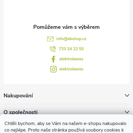
í
k
y
v
info
@
ebshop.cz
ý
733 24 22 55
p
elektrobenes
i
elektrobenes
s
u
Nakupování
O společnosti
Chtěli bychom, aby se Vám na našem e-shopu nakupovalo
Facebook
co nejlépe. Proto naše stránka používá soubory cookies k