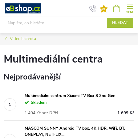
Přejít
NÁKUPNÍ
KOŠÍK
na
obsah
HLEDAT
Video technika
Multimediální centra
Nejprodávanější
Multimediální centrum Xiaomi TV Box S 3nd Gen
Skladem
1 404 Kč bez DPH
1 699 Kč
MASCOM SUNNY Android TV box, 4K HDR, WiFi, BT,
ONEPLAY, NETFLIX,..