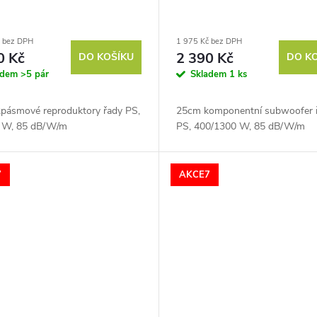
č bez DPH
1 975 Kč bez DPH
0 Kč
2 390 Kč
DO KOŠÍKU
DO K
adem
>5 pár
Skladem
1 ks
pásmové reproduktory řady PS,
25cm komponentní subwoofer 
 W, 85 dB/W/m
PS, 400/1300 W, 85 dB/W/m
7
AKCE7