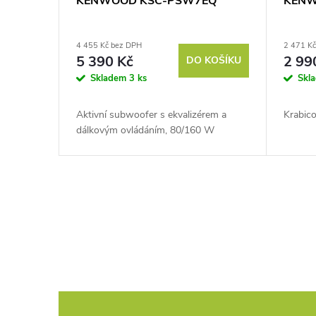
KENWOOD KSC-PSW7EQ
KENW
4 455 Kč bez DPH
2 471 K
5 390 Kč
2 99
DO KOŠÍKU
Skladem
3 ks
Skl
Aktivní subwoofer s ekvalizérem a
Krabic
dálkovým ovládáním, 80/160 W
O
v
l
á