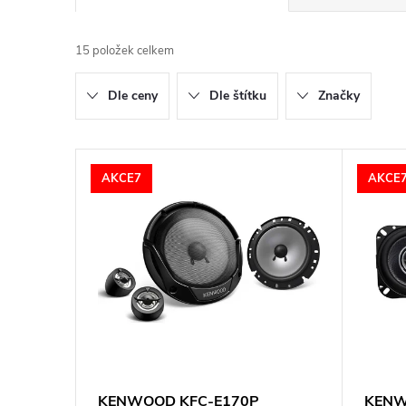
a
15
položek celkem
z
Dle ceny
Dle štítku
Značky
e
n
V
AKCE7
AKCE
í
ý
p
p
r
i
o
s
d
p
KENWOOD KFC-E170P
KENW