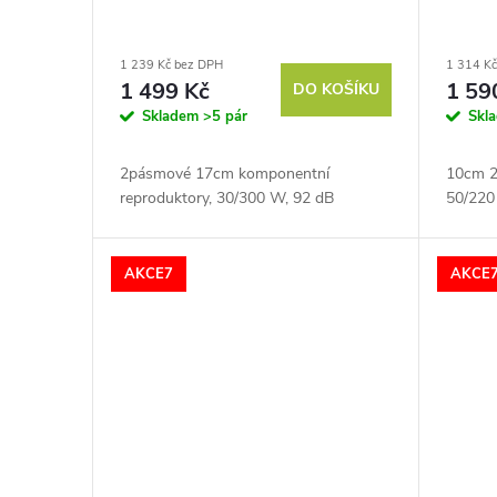
u
r
1 239 Kč bez DPH
1 314 K
k
o
1 499 Kč
1 59
DO KOŠÍKU
Skladem
>5 pár
Skl
t
d
2pásmové 17cm komponentní
10cm 2
ů
u
reproduktory, 30/300 W, 92 dB
50/220
k
AKCE7
AKCE
t
ů