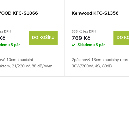
OOD KFC-S1066
Kenwood KFC-S1356
bez DPH
636 Kč bez DPH
Kč
769 Kč
DO KOŠÍKU
DO K
adem
>5 pár
Skladem
>5 pár
vé 10cm koaxiální
2pásmový 13cm koaxiálny repro
uktory, 21/220 W, 88 dB/W/m
30W/260W, 4Ω, 89dB