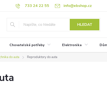
733 24 22 55
info@ebshop.cz
HLEDAT
Chovatelské potřeby
Elektronika
Dům
chnika do auta
Reproduktory do auta
uta