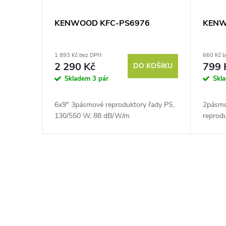
KENWOOD KFC-PS6976
KENW
1 893 Kč bez DPH
660 Kč 
2 290 Kč
799 
DO KOŠÍKU
Skladem
3 pár
Skl
6x9" 3pásmové reproduktory řady PS,
2pásmo
130/550 W, 88 dB/W/m
reprod