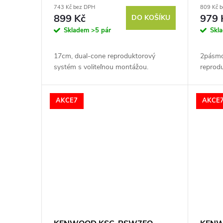
743 Kč bez DPH
809 Kč 
899 Kč
979 
DO KOŠÍKU
Skladem
>5 pár
Skl
17cm, dual-cone reproduktorový
2pásmo
systém s voliteľnou montážou.
reprod
AKCE7
AKCE