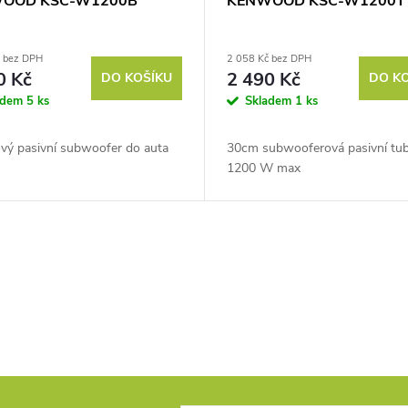
OOD KSC-W1200B
KENWOOD KSC-W1200T
č bez DPH
2 058 Kč bez DPH
0 Kč
2 490 Kč
DO KOŠÍKU
DO K
adem
5 ks
Skladem
1 ks
ový pasivní subwoofer do auta
30cm subwooferová pasivní tub
1200 W max