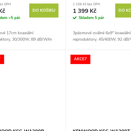
bez DPH
1 156 Kč bez DPH
Kč
1 399 Kč
DO KOŠÍKU
DO K
adem
>5 pár
Skladem
5 pár
vé 17cm koaxiální
3pásmové oválné 6x9" koaxiální
uktory, 30/300W, 89 dB/W/m
reproduktory; 45/400W, 92 dB
7
AKCE7