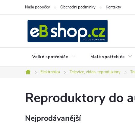
Přejít
Naše pobočky
Obchodní podmínky
Kontakty
na
obsah
Velké spotřebiče
Malé spotřebiče
Elektronika
Televize, video, reproduktory
Te
Domů
Reproduktory do a
Nejprodávanější