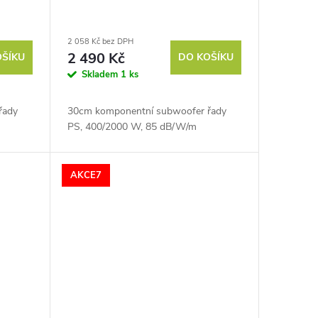
2 058 Kč bez DPH
2 490 Kč
OŠÍKU
DO KOŠÍKU
Skladem
1 ks
řady
30cm komponentní subwoofer řady
PS, 400/2000 W, 85 dB/W/m
AKCE7