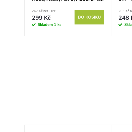
1350 mAh
247 Kč bez DPH
205 Kč 
299 Kč
248 
DO KOŠÍKU
Skladem
1 ks
Skl