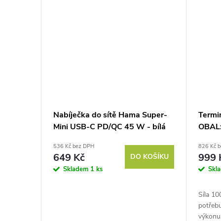
Nabíječka do sítě Hama Super-
Termin
Mini USB-C PD/QC 45 W - bílá
OBAL
536 Kč bez DPH
826 Kč 
649 Kč
999 
DO KOŠÍKU
Skladem
1 ks
Skl
Síla 10
potřebu
výkonu 