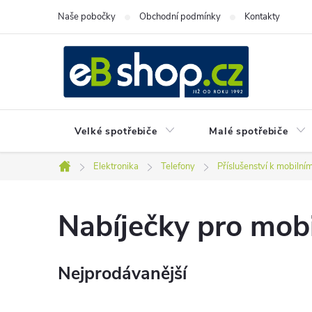
Přejít
Naše pobočky
Obchodní podmínky
Kontakty
na
obsah
Velké spotřebiče
Malé spotřebiče
Elektronika
Telefony
Příslušenství k mobilní
Domů
Nabíječky pro mobi
Nejprodávanější