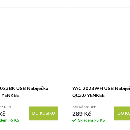
00 W)Technologie GaN3 – vyšší
t, nižší teplota, menší...
023BK USB Nabíječka
YAC 2023WH USB Nabíje
0 YENKEE
QC3.0 YENKEE
bez DPH
239 Kč bez DPH
Kč
289 Kč
DO KOŠÍKU
DO K
adem
>5 KS
Skladem
>5 KS