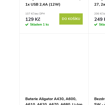
u
1x USB 2,4A (12W)
27, 2x
r
rychl
107 Kč bez DPH
206 Kč 
k
bílá
o
129 Kč
249 
DO KOŠÍKU
Skladem
1 ks
Skl
t
d
ů
u
k
t
ů
Baterie Aligator A430, A600,
Bezdr
A610, A620, A670, A680, Li-Ion
5W - 