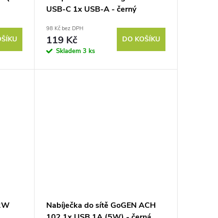
USB-C 1x USB-A - černý
) -
98 Kč bez DPH
119 Kč
OŠÍKU
DO KOŠÍKU
Skladem
3 ks
12W
Nabíječka do sítě GoGEN ACH
102,1x USB 1A (5W) - černá