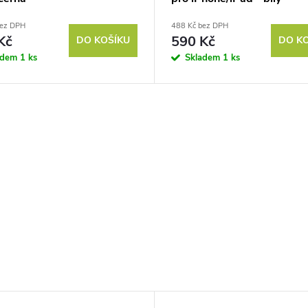
bez DPH
488 Kč bez DPH
Kč
590 Kč
DO KOŠÍKU
DO K
adem
1 ks
Skladem
1 ks