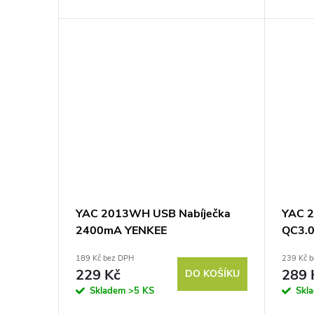
max. 1
účinnos
YAC 2013WH USB Nabíječka
YAC 2
2400mA YENKEE
QC3.
189 Kč bez DPH
239 Kč 
229 Kč
289 
DO KOŠÍKU
Skladem
>5 KS
Skl