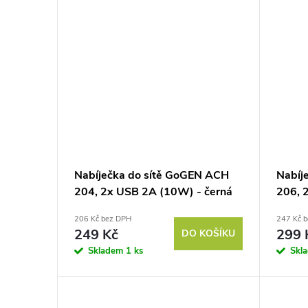
Nabíječka do sítě GoGEN ACH
Nabíj
204, 2x USB 2A (10W) - černá
206, 
206 Kč bez DPH
247 Kč 
249 Kč
299 
DO KOŠÍKU
Skladem
1 ks
Skl