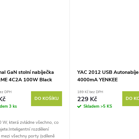
al GaN stolní nabíječka
YAC 2012 USB Autonabíje
:ME 4C2A 100W Black
4000mA YENKEE
bez DPH
189 Kč bez DPH
Kč
229 Kč
DO KOŠÍKU
DO K
adem
3 ks
Skladem
>5 KS
0 W, která zvládne všechno, co
jete.Inteligentní rozdělení
mezi všechny porty (sdíleně