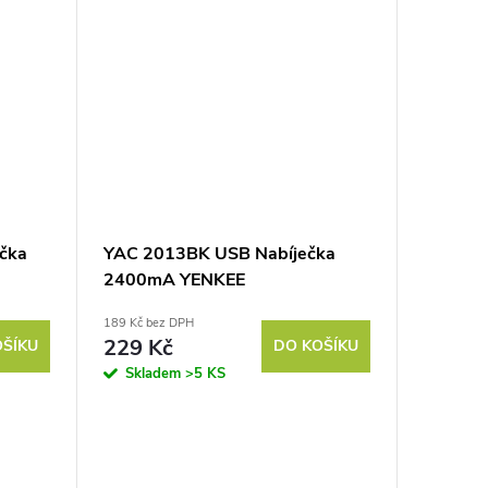
čka
YAC 2013BK USB Nabíječka
2400mA YENKEE
189 Kč bez DPH
229 Kč
OŠÍKU
DO KOŠÍKU
Skladem
>5 KS