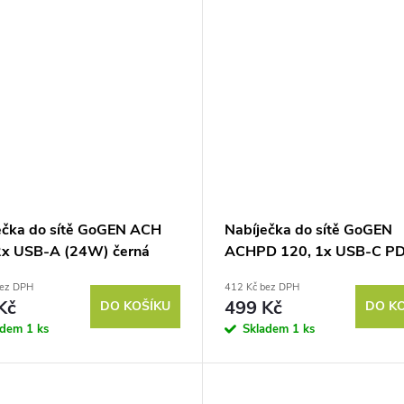
ečka do sítě GoGEN ACH
Nabíječka do sítě GoGEN
2x USB-A (24W) černá
ACHPD 120, 1x USB-C P
+ USB-C/USB-C kabel 1m -
bez DPH
412 Kč bez DPH
Kč
499 Kč
DO KOŠÍKU
DO K
adem
1 ks
Skladem
1 ks