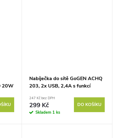
Nabíječka do sítě GoGEN ACHQ
D 20W
203, 2x USB, 2,4A s funkcí
 bílá
rychlonabíjení QC 3.0, 18 W -
247 Kč bez DPH
bílá
299 Kč
OŠÍKU
DO KOŠÍKU
Skladem
1 ks