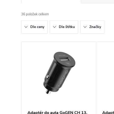
a
36
položek celkem
z
Dle ceny
Dle štítku
Značky
e
n
V
í
ý
p
p
r
i
o
s
d
p
Adaptér do auta GoGEN CH 13,
Adapt