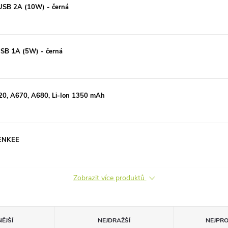
USB 2A (10W) - černá
USB 1A (5W) - černá
620, A670, A680, Li-Ion 1350 mAh
YENKEE
Zobrazit více produktů
ĚJŠÍ
NEJDRAŽŠÍ
NEJPR