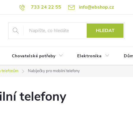
733 24 22 55
info@ebshop.cz
HLEDAT
Chovatelské potřeby
Elektronika
Dům
m telefonům
Nabíječky pro mobilní telefony
lní telefony