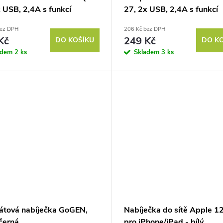
 USB, 2,4A s funkcí
27, 2x USB, 2,4A s funkcí
onabíjení QC 3.0 (18W) -
rychlonabíjení QC 3.0 (18W
bez DPH
206 Kč bez DPH
černá
Kč
249 Kč
DO KOŠÍKU
DO K
adem
2 ks
Skladem
3 ks
átová nabíječka GoGEN,
Nabíječka do sítě Apple 
černá
pro iPhone/iPad - bílý