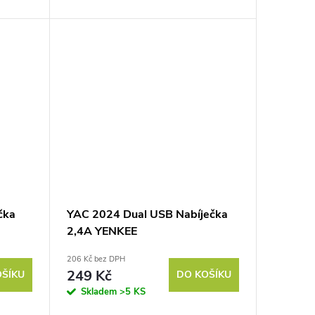
čka
YAC 2024 Dual USB Nabíječka
2,4A YENKEE
206 Kč bez DPH
249 Kč
OŠÍKU
DO KOŠÍKU
Skladem
>5 KS