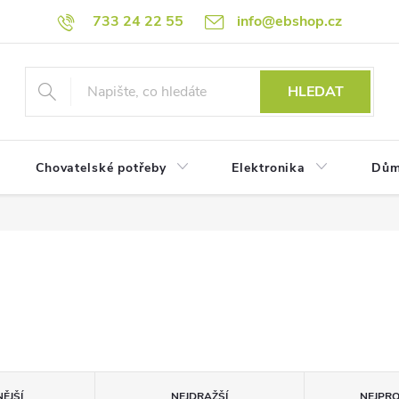
733 24 22 55
info@ebshop.cz
HLEDAT
Chovatelské potřeby
Elektronika
Dům
ĚJŠÍ
NEJDRAŽŠÍ
NEJPR