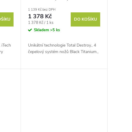
1 139 Kč bez DPH
1 378 Kč
OŠÍKU
DO KOŠÍKU
Měrná
1 378 Kč / 1 ks
cena:
Skladem
>5 ks
 iTech
Unikátní technologie Total Destroy., 4
ry
čepelový systém nožů Black Titanium.,