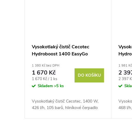
Vysokotlaký čistič Cecotec
Vysoko
Hydroboost 1400 EasyGo
Hydro
1 380 Kč bez DPH
1 981 K
1 670 Kč
2 39
DO KOŠÍKU
Měrná
Měrná
1 670 Kč / 1 ks
2 397 K
cena:
cena:
Skladem
>5 ks
Skl
Vysokotlaký čistič Cecotec, 1400 W,
Vysokot
426 l/h, 105 barů, hliníkové čerpadlo
468 l/h