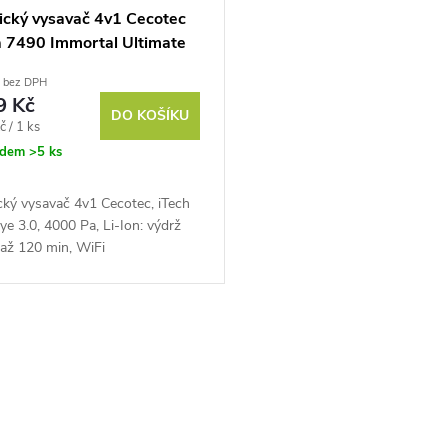
ický vysavač 4v1 Cecotec
 7490 Immortal Ultimate
 X-Treme
č bez DPH
9 Kč
DO KOŠÍKU
č / 1 ks
adem
>5 ks
cký vysavač 4v1 Cecotec, iTech
ye 3.0, 4000 Pa, Li-Ion: výdrž
 až 120 min, WiFi