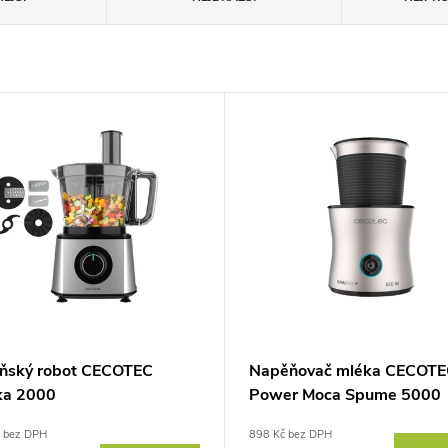
ňský robot CECOTEC
Napěňovač mléka CECOTE
ka 2000
Power Moca Spume 5000
č bez DPH
898 Kč bez DPH