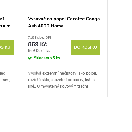
v1
Vysavač na popel Cecotec Conga
cuum
Ash 4000 Home
718 Kč bez DPH
869 Kč
OŠÍKU
DO KOŠÍKU
Měrná
869 Kč / 1 ks
cena:
Skladem
>5 ks
lec
Vysává extrémní nečistoty jako popel,
 min.,
rozbité sklo, stavební odpadky, listí a
jiné., Omyvatelný kovový filtrační
sáček., Vysoce účinný filtr s kovovou
síťkou