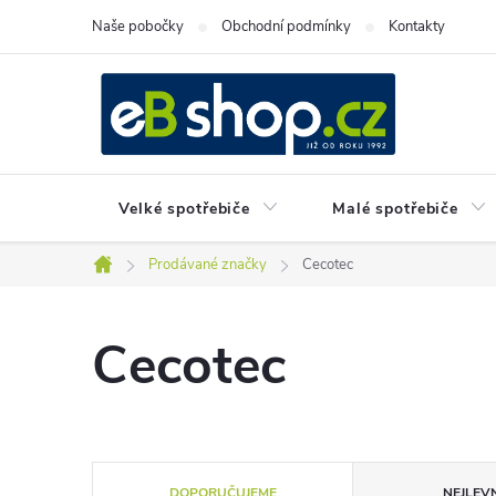
Přejít
Naše pobočky
Obchodní podmínky
Kontakty
na
obsah
Velké spotřebiče
Malé spotřebiče
Prodávané značky
Cecotec
Domů
Cecotec
Ř
DOPORUČUJEME
NEJLEVN