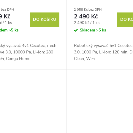
r Home X-Treme
č bez DPH
2 058 Kč bez DPH
9 Kč
2 490 Kč
DO KOŠÍKU
DO K
Měrná
č / 1 ks
2 490 Kč / 1 ks
cena:
adem
>5 ks
Skladem
>5 ks
cký vysavač 4v1 Cecotec, iTech
Robotický vysavač 5v1 Cecotec,
ye 3.0, 10000 Pa, Li-Ion: 280
3.0, 1000 Pa, Li-Ion: 120 min, D
iFi, Conga Home.
Clean, WiFi