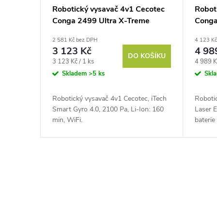
Robotický vysavač 4v1 Cecotec
Robot
Conga 2499 Ultra X-Treme
Conga
Home
2 581 Kč bez DPH
4 123 K
3 123 Kč
4 98
DO KOŠÍKU
Měrná
Měrná
3 123 Kč / 1 ks
4 989 K
cena:
cena:
Skladem
>5 ks
Skl
Robotický vysavač 4v1 Cecotec, iTech
Roboti
Smart Gyro 4.0, 2100 Pa, Li-Ion: 160
Laser E
min, WiFi.
baterie