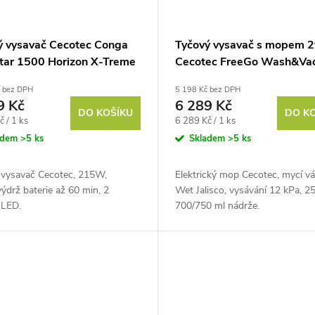
ý vysavač Cecotec Conga
Tyčový vysavač s mopem 2
tar 1500 Horizon X-Treme
Cecotec FreeGo Wash&Va
Spray
č bez DPH
5 198 Kč bez DPH
9 Kč
6 289 Kč
DO KOŠÍKU
DO K
Měrná
č / 1 ks
6 289 Kč / 1 ks
cena:
adem
>5 ks
Skladem
>5 ks
 vysavač Cecotec, 215W,
Elektrický mop Cecotec, mycí vá
ýdrž baterie až 60 min, 2
Wet Jalisco, vysávání 12 kPa, 25
 LED.
700/750 ml nádrže.