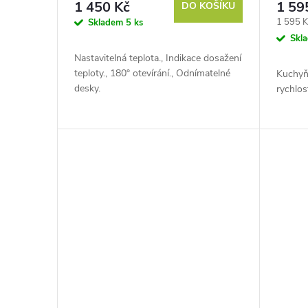
o
1 450 Kč
1 59
DO KOŠÍKU
u
Měrná
1 595 K
Skladem
5 ks
d
cena:
Skl
k
Nastavitelná teplota., Indikace dosažení
u
teploty., 180° otevírání., Odnímatelné
Kuchyň
t
desky.
rychlos
k
ů
t
ů