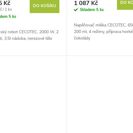
5 Kč
1 087 Kč
DO K
DO KOŠÍKU
č / 1 ks
Skladem
5 ks
adem
5 ks
Napěňovač mléka CECOTEC, 65
200 ml, 4 režimy, příprava horké
ský robot CECOTEC, 2000 W, 2
čokolády
ti, 3,5l nádoba, nerezové tělo