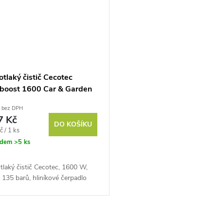
tlaký čistič Cecotec
boost 1600 Car & Garden
č bez DPH
7 Kč
DO KOŠÍKU
č / 1 ks
adem
>5 ks
laký čistič Cecotec, 1600 W,
, 135 barů, hliníkové čerpadlo