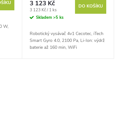
3 123 Kč
OŠÍKU
DO KOŠÍKU
Měrná
3 123 Kč / 1 ks
cena:
Skladem
>5 ks
0 W,
Robotický vysávač 4v1 Cecotec, iTech
Smart Gyro 4.0, 2100 Pa, Li-Ion: výdrž
baterie až 160 min, WiFi