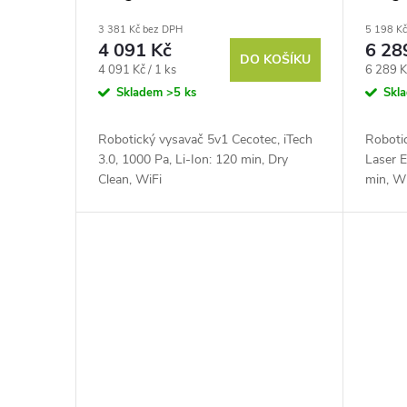
Powe
3 381 Kč bez DPH
5 198 K
4 091 Kč
6 28
DO KOŠÍKU
Měrná
Měrná
4 091 Kč / 1 ks
6 289 K
cena:
cena:
Skladem
>5 ks
Skl
Robotický vysavač 5v1 Cecotec, iTech
Roboti
3.0, 1000 Pa, Li-Ion: 120 min, Dry
Laser E
Clean, WiFi
min, W