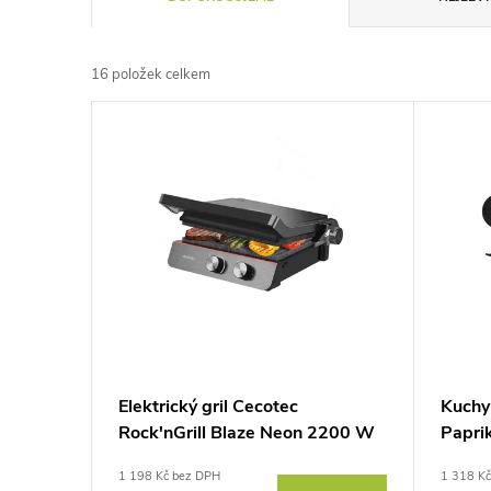
a
16
položek celkem
z
V
e
ý
n
p
í
i
p
s
r
p
Elektrický gril Cecotec
Kuchy
o
Rock'nGrill Blaze Neon 2200 W
Papri
r
d
1 198 Kč bez DPH
1 318 K