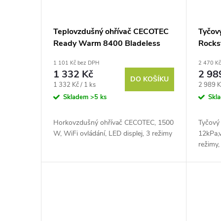
Teplovzdušný ohřívač CECOTEC
Tyčov
Ready Warm 8400 Bladeless
Rocks
Connected
XL
1 101 Kč bez DPH
2 470 K
1 332 Kč
2 98
DO KOŠÍKU
Měrná
Měrná
1 332 Kč / 1 ks
2 989 K
cena:
cena:
Skladem
>5 ks
Skl
Horkovzdušný ohřívač CECOTEC, 1500
Tyčový
W, WiFi ovládání, LED displej, 3 režimy
12kPa,v
režimy,