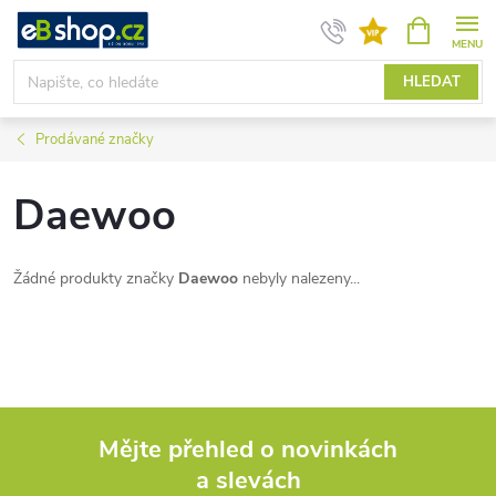
Přejít
NÁKUPNÍ
KOŠÍK
na
obsah
HLEDAT
Prodávané značky
Daewoo
Žádné produkty značky
Daewoo
nebyly nalezeny...
Mějte přehled o novinkách
a slevách