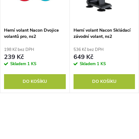
n
i
í
s
p
Herní volant Nacon Dvojice
Herní volant Nacon Skládací
volantů pro, ns2
závodní volant, ns2
p
r
198 Kč bez DPH
536 Kč bez DPH
r
239 Kč
649 Kč
o
Skladem
1 KS
Skladem
1 KS
o
d
DO KOŠÍKU
DO KOŠÍKU
d
u
u
k
O
k
v
t
t
l