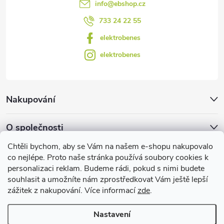
info
@
ebshop.cz
ý
733 24 22 55
p
elektrobenes
i
elektrobenes
s
u
Nakupování
O společnosti
Chtěli bychom, aby se Vám na našem e-shopu nakupovalo
Facebook
co nejlépe. Proto naše stránka používá soubory cookies k
personalizaci reklam. Budeme rádi, pokud s nimi budete
souhlasit a umožníte nám zprostředkovat Vám ještě lepší
zážitek z nakupování. Více informací
zde
.
Užitečné informace
Nastavení