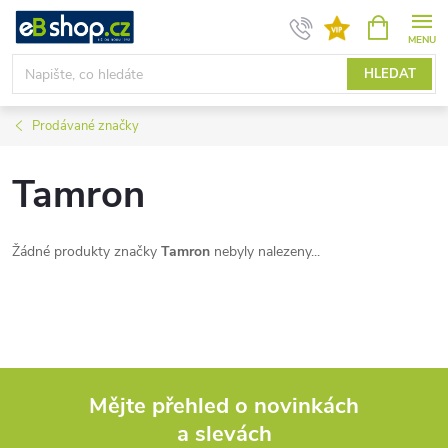
Přejít
NÁKUPNÍ
KOŠÍK
na
obsah
HLEDAT
Prodávané značky
Tamron
Žádné produkty značky
Tamron
nebyly nalezeny...
Mějte přehled o novinkách
a slevách