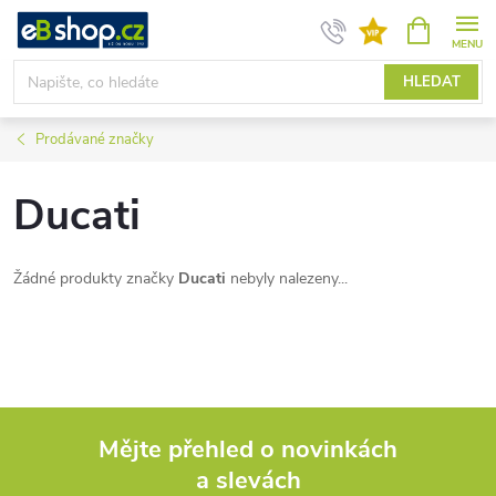
Přejít
NÁKUPNÍ
KOŠÍK
na
obsah
HLEDAT
Prodávané značky
Ducati
Žádné produkty značky
Ducati
nebyly nalezeny...
Mějte přehled o novinkách
a slevách