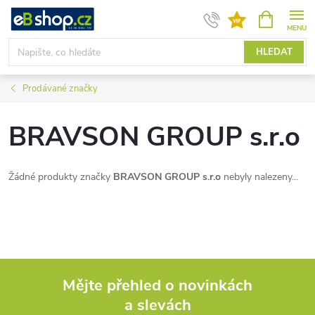
Přejít
NÁKUPNÍ
KOŠÍK
na
obsah
HLEDAT
Prodávané značky
BRAVSON GROUP s.r.o
Žádné produkty značky
BRAVSON GROUP s.r.o
nebyly nalezeny...
Mějte přehled o novinkách
a slevách