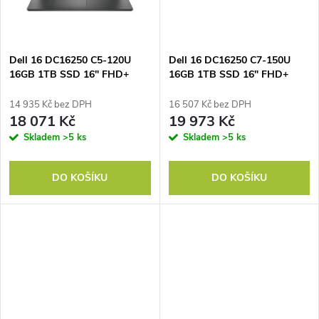
ů
ů
Dell 16 DC16250 C5-120U
Dell 16 DC16250 C7-150U
16GB 1TB SSD 16" FHD+
16GB 1TB SSD 16" FHD+
Integrated FgrPr 3 Cell 65W
Integrated FgrPr 3 Cell 65W
WLAN W11 Pro 3Y ProSpt
WLAN W11 Pro 3Y ProSpt
14 935 Kč bez DPH
16 507 Kč bez DPH
18 071 Kč
19 973 Kč
Skladem
>5 ks
Skladem
>5 ks
DO KOŠÍKU
DO KOŠÍKU