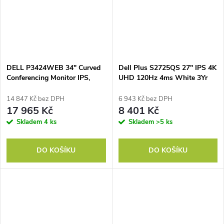
DELL P3424WEB 34" Curved
Dell Plus S2725QS 27" IPS 4K
Conferencing Monitor IPS,
UHD 120Hz 4ms White 3Yr
3440x1440, 21:9, 1000:1,
300cd, 5ms, DP, HDMI, LAN,
14 847 Kč bez DPH
6 943 Kč bez DPH
USB-C Hub, Black
17 965 Kč
8 401 Kč
Skladem
4 ks
Skladem
>5 ks
DO KOŠÍKU
DO KOŠÍKU