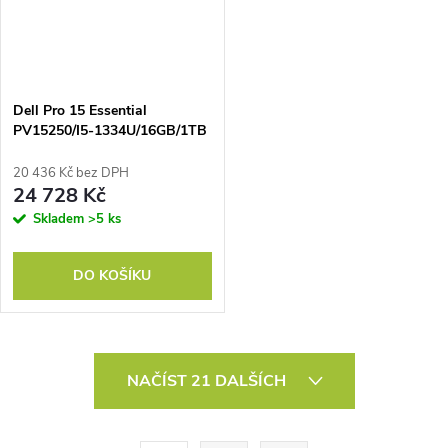
Dell Pro 15 Essential
PV15250/I5-1334U/16GB/1TB
SSD/15,6"/Intel
UHD/FPR/3CELL/65W/WLAN/BCKLT
20 436 Kč bez DPH
KB/W11PRO/3Y
24 728 Kč
PRSP/PLATINUM
Skladem
>5 ks
DO KOŠÍKU
O
NAČÍST 21 DALŠÍCH
v