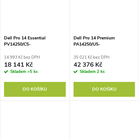
Dell Pro 14 Essential
Dell Pro 14 Premium
PV14250/C5-
PA14250/U5-
120U/16GB/512GB SSD/14"
236V/EVO/16GB/512GB
FHD+/Intel
SSD/14"FHD+/IRCAM/FGRPR/
14 993 Kč bez DPH
35 021 Kč bez DPH
UHD/Fpr/4Cell/65W/WLAN/Backlit
PS PS PS PS PS PS
18 141 Kč
42 376 Kč
Kb/W11 Pro/3Y PrSp
Skladem
>5 ks
Skladem
2 ks
DO KOŠÍKU
DO KOŠÍKU