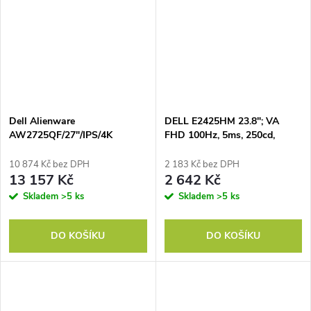
Dell Alienware
DELL E2425HM 23.8"; VA
AW2725QF/27"/IPS/4K
FHD 100Hz, 5ms, 250cd,
UHD/180Hz/0,5 ms/Black/3yr
3000:1, HDMI, DP, VGA, 3Yr
10 874 Kč bez DPH
2 183 Kč bez DPH
13 157 Kč
2 642 Kč
Skladem
>5 ks
Skladem
>5 ks
DO KOŠÍKU
DO KOŠÍKU