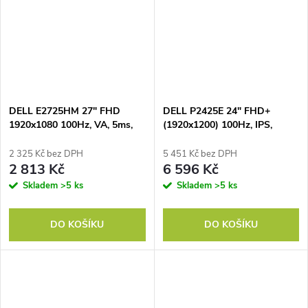
DELL E2725HM 27" FHD
DELL P2425E 24" FHD+
1920x1080 100Hz, VA, 5ms,
(1920x1200) 100Hz, IPS,
3000:1, 300cd, HDMI, DP,
300nit, 1500:1, 5ms, PIVOT,
VGA, 3Yr
HDMI, DP, USB-C, RJ45,
2 325 Kč bez DPH
5 451 Kč bez DPH
Black, 3Y
2 813 Kč
6 596 Kč
Skladem
>5 ks
Skladem
>5 ks
DO KOŠÍKU
DO KOŠÍKU