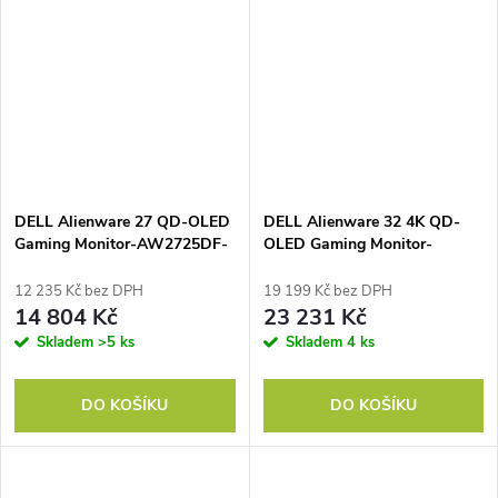
DELL Alienware 27 QD-OLED
DELL Alienware 32 4K QD-
Gaming Monitor-AW2725DF-
OLED Gaming Monitor-
67.82cm
AW3225QF-80.32cm
12 235 Kč bez DPH
19 199 Kč bez DPH
14 804 Kč
23 231 Kč
Skladem
>5 ks
Skladem
4 ks
DO KOŠÍKU
DO KOŠÍKU