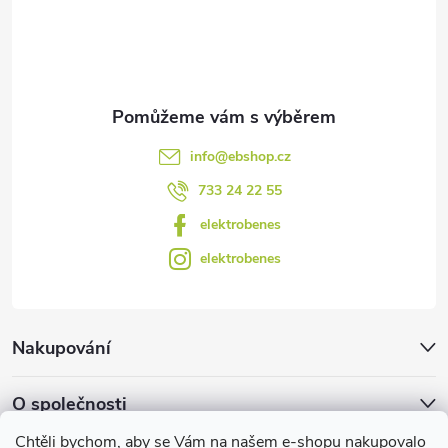
ý
í
p
i
s
info
@
ebshop.cz
u
733 24 22 55
elektrobenes
elektrobenes
Nakupování
O společnosti
Chtěli bychom, aby se Vám na našem e-shopu nakupovalo