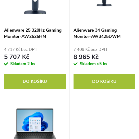
n
i
í
s
p
Alienware 25 320Hz Gaming
Alienware 34 Gaming
Monitor-AW2525HM
Monitor-AW3425DWM
p
r
4 717 Kč bez DPH
7 409 Kč bez DPH
r
5 707 Kč
8 965 Kč
o
Skladem
2 ks
Skladem
>5 ks
o
d
DO KOŠÍKU
DO KOŠÍKU
d
u
u
k
k
t
t