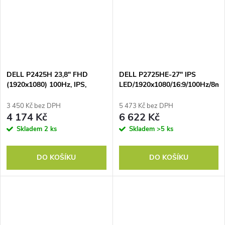
DELL P2425H 23,8" FHD
DELL P2725HE-27" IPS
(1920x1080) 100Hz, IPS,
LED/1920x1080/16:9/100Hz/8ms
250nit, 1500:1, 5ms, PIVOT,
cd/m2/HDMI/DP/RJ45/Pivot/VE
HDMI, DP, USB-C, VGA,
3 450 Kč bez DPH
5 473 Kč bez DPH
Black, 3Y
4 174 Kč
6 622 Kč
Skladem
2 ks
Skladem
>5 ks
DO KOŠÍKU
DO KOŠÍKU