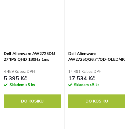
Dell Alienware AW2725DM
Dell Alienware
27"IPS QHD 180Hz 1ms
AW2725Q/26.7"/QD-OLED/4K
Black 3yr
UHD/240Hz/0,03
ms/Black/3yrs
4 459 Kč bez DPH
14 491 Kč bez DPH
5 395 Kč
17 534 Kč
Skladem
>5 ks
Skladem
>5 ks
DO KOŠÍKU
DO KOŠÍKU