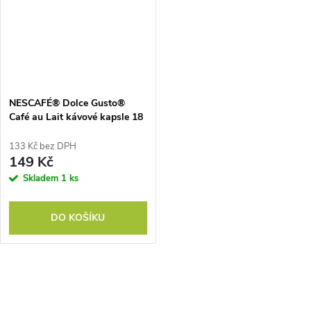
NESCAFÉ® Dolce Gusto®
Café au Lait kávové kapsle 18
ks
133 Kč bez DPH
149 Kč
Skladem
1 ks
DO KOŠÍKU
O