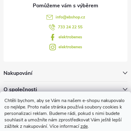
v
info
@
ebshop.cz
ý
733 24 22 55
p
elektrobenes
i
elektrobenes
s
u
Nakupování
O společnosti
Chtěli bychom, aby se Vám na našem e-shopu nakupovalo
Facebook
co nejlépe. Proto naše stránka používá soubory cookies k
personalizaci reklam. Budeme rádi, pokud s nimi budete
souhlasit a umožníte nám zprostředkovat Vám ještě lepší
zážitek z nakupování. Více informací
zde
.
Užitečné informace