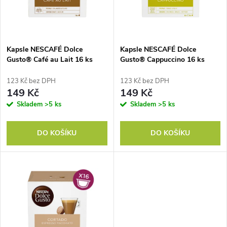
n
i
í
s
p
Kapsle NESCAFÉ Dolce
Kapsle NESCAFÉ Dolce
Gusto® Café au Lait 16 ks
Gusto® Cappuccino 16 ks
p
r
123 Kč bez DPH
123 Kč bez DPH
r
149 Kč
149 Kč
o
Skladem
>5 ks
Skladem
>5 ks
o
d
DO KOŠÍKU
DO KOŠÍKU
d
u
u
k
k
t
t