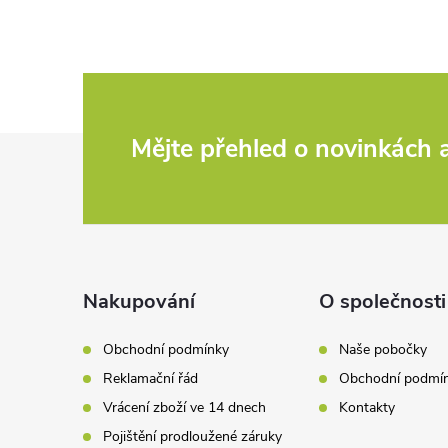
Z
Mějte přehled o novinkách
á
p
a
Nakupování
O společnosti
t
Obchodní podmínky
Naše pobočky
Reklamační řád
Obchodní podmí
í
Vrácení zboží ve 14 dnech
Kontakty
Pojištění prodloužené záruky