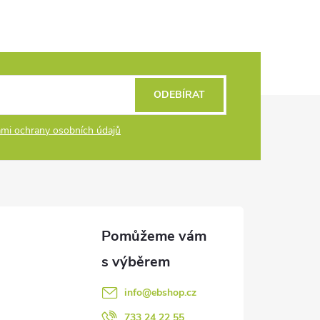
ODEBÍRAT
mi ochrany osobních údajů
info
@
ebshop.cz
733 24 22 55