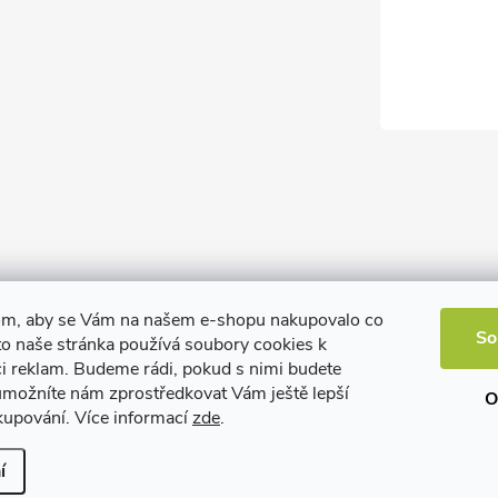
om, aby se Vám na našem e-shopu nakupovalo co
So
to naše stránka používá soubory cookies k
ci reklam. Budeme rádi, pokud s nimi budete
 umožníte nám zprostředkovat Vám ještě lepší
O
kupování. Více informací
zde
.
í