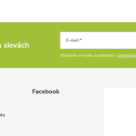
E-mail
a slevách
Vložením e-mailu souhlasíte s
podmínka
Facebook
nky