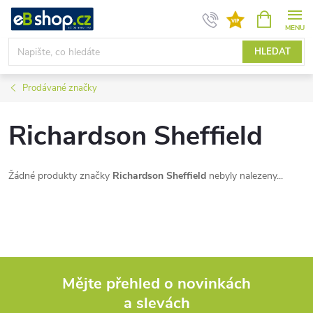
Přejít
NÁKUPNÍ
KOŠÍK
na
obsah
HLEDAT
Prodávané značky
Richardson Sheffield
Žádné produkty značky
Richardson Sheffield
nebyly nalezeny...
Mějte přehled o novinkách
a slevách