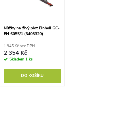
n
i
í
s
p
Nůžky na živý plot Einhell GC-
EH 6055/1 (3403320)
p
r
1 945 Kč bez DPH
r
2 354 Kč
o
Skladem
1 ks
o
d
DO KOŠÍKU
d
u
u
k
O
k
v
t
t
l