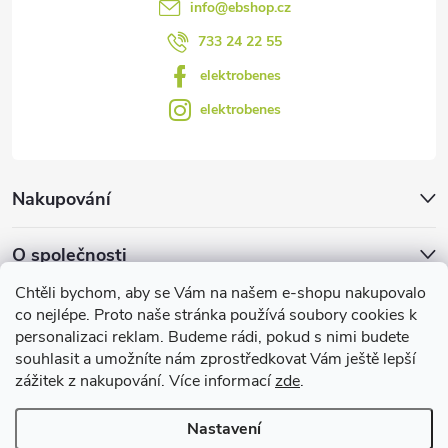
info
@
ebshop.cz
ý
733 24 22 55
p
elektrobenes
i
elektrobenes
s
u
Nakupování
O společnosti
Chtěli bychom, aby se Vám na našem e-shopu nakupovalo
Facebook
co nejlépe. Proto naše stránka používá soubory cookies k
personalizaci reklam. Budeme rádi, pokud s nimi budete
souhlasit a umožníte nám zprostředkovat Vám ještě lepší
zážitek z nakupování. Více informací
zde
.
Užitečné informace
Nastavení