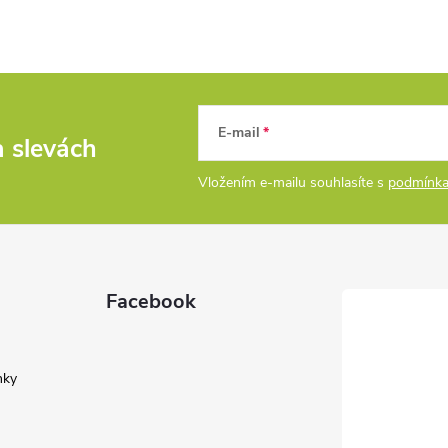
E-mail
a slevách
Vložením e-mailu souhlasíte s
podmínka
Facebook
nky