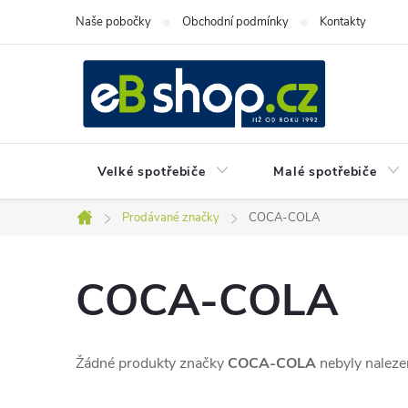
Přejít
Naše pobočky
Obchodní podmínky
Kontakty
na
obsah
Velké spotřebiče
Malé spotřebiče
Prodávané značky
COCA-COLA
Domů
COCA-COLA
Žádné produkty značky
COCA-COLA
nebyly nalezen