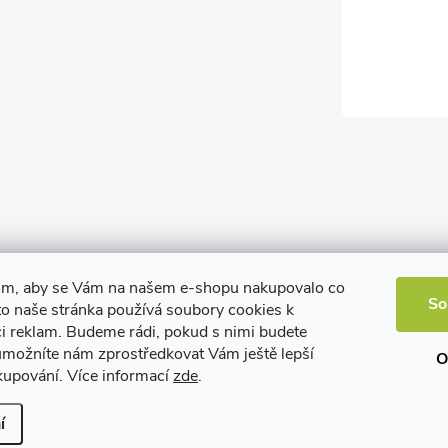
om, aby se Vám na našem e-shopu nakupovalo co
So
to naše stránka používá soubory cookies k
ci reklam. Budeme rádi, pokud s nimi budete
 umožníte nám zprostředkovat Vám ještě lepší
O
kupování. Více informací
zde
.
í