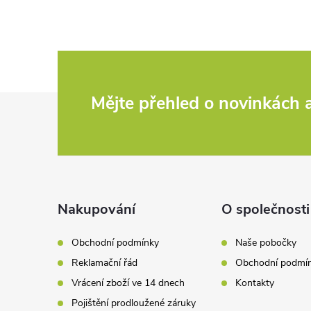
Z
Mějte přehled o novinkách
á
p
a
Nakupování
O společnosti
t
Obchodní podmínky
Naše pobočky
Reklamační řád
Obchodní podmí
í
Vrácení zboží ve 14 dnech
Kontakty
Pojištění prodloužené záruky