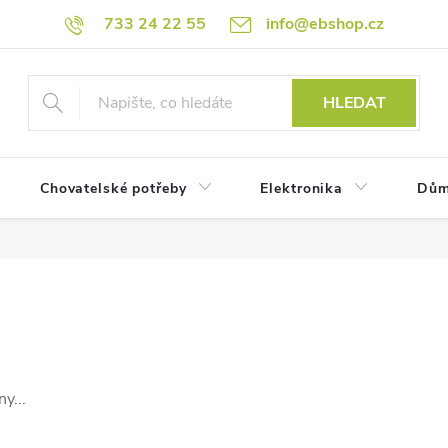
733 24 22 55
info@ebshop.cz
HLEDAT
Chovatelské potřeby
Elektronika
Dům
y...