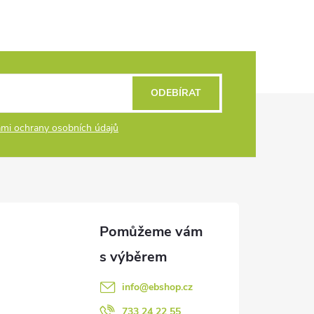
ODEBÍRAT
mi ochrany osobních údajů
info
@
ebshop.cz
733 24 22 55