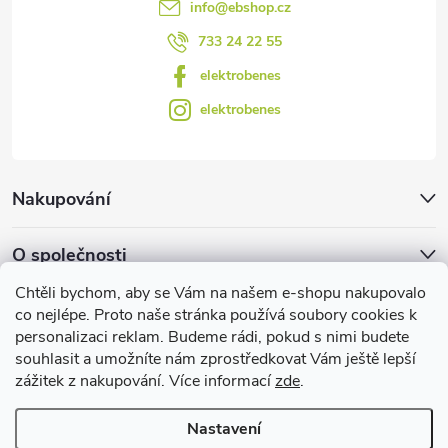
info
@
ebshop.cz
ý
733 24 22 55
p
elektrobenes
i
elektrobenes
s
u
Nakupování
O společnosti
Chtěli bychom, aby se Vám na našem e-shopu nakupovalo
Facebook
co nejlépe. Proto naše stránka používá soubory cookies k
personalizaci reklam. Budeme rádi, pokud s nimi budete
souhlasit a umožníte nám zprostředkovat Vám ještě lepší
zážitek z nakupování. Více informací
zde
.
Užitečné informace
Nastavení