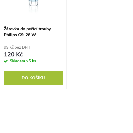
n
i
í
s
p
Žárovka do pečící trouby
Philips G9, 26 W
p
r
99 Kč bez DPH
r
120 Kč
o
Skladem
>5 ks
o
d
DO KOŠÍKU
d
u
u
k
O
k
v
t
t
l