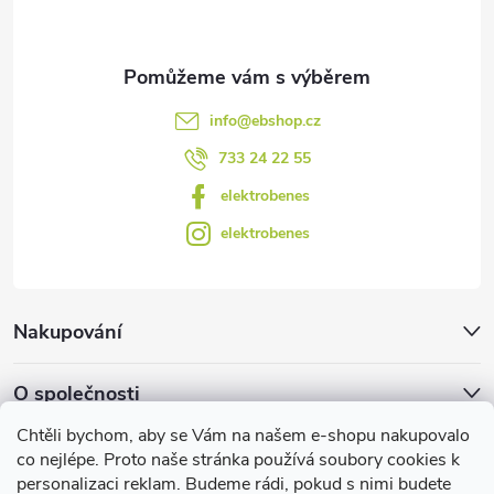
k
y
v
info
@
ebshop.cz
ý
733 24 22 55
p
elektrobenes
i
elektrobenes
s
u
Nakupování
O společnosti
Chtěli bychom, aby se Vám na našem e-shopu nakupovalo
Facebook
co nejlépe. Proto naše stránka používá soubory cookies k
personalizaci reklam. Budeme rádi, pokud s nimi budete