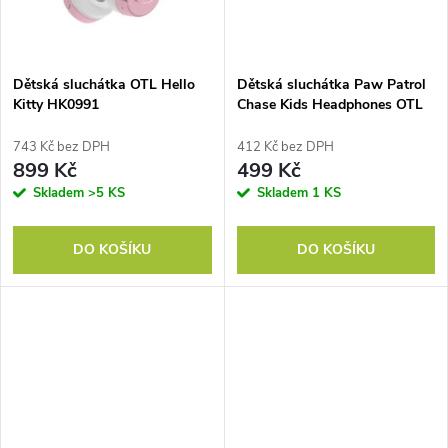
ů
ů
Dětská sluchátka OTL Hello
Dětská sluchátka Paw Patrol
Kitty HK0991
Chase Kids Headphones OTL
743 Kč bez DPH
412 Kč bez DPH
899 Kč
499 Kč
Skladem
>5 KS
Skladem
1 KS
DO KOŠÍKU
DO KOŠÍKU