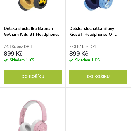
n
i
í
s
p
Dětská sluchátka Batman
Dětská sluchátka Bluey
Gotham Kids BT Headphones
KidsBT Headphones OTL
p
OTL
r
743 Kč bez DPH
743 Kč bez DPH
r
899 Kč
899 Kč
o
Skladem
1 KS
Skladem
1 KS
o
d
DO KOŠÍKU
DO KOŠÍKU
d
u
u
k
k
t
t