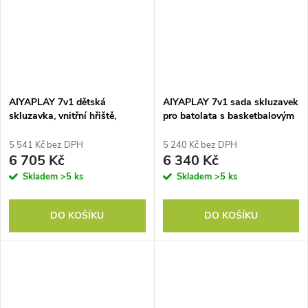
AIYAPLAY 7v1 dětská
AIYAPLAY 7v1 sada skluzavek
skluzavka, vnitřní hřiště,
pro batolata s basketbalovým
prolézačka, domeček, tabule,
košem, design žáby,
basketbalový koš, 1-4 roky,
prolézačka, houpačka,
5 541 Kč bez DPH
5 240 Kč bez DPH
plast, žlutá + zelená
vnitřní/venkovní, žlutá+zelená
6 705 Kč
6 340 Kč
Skladem
>5 ks
Skladem
>5 ks
DO KOŠÍKU
DO KOŠÍKU