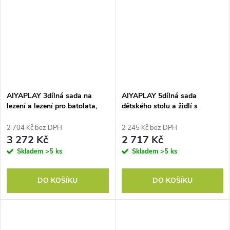
AIYAPLAY 3dílná sada na
AIYAPLAY 5dílná sada
lezení a lezení pro batolata,
dětského stolu a židlí s
umělá kůže, pěna, žlutá
úložným vakem, tvar květiny,
do herny, dětský pokoj,
2 704 Kč bez DPH
2 245 Kč bez DPH
dřevěná, barevná
3 272 Kč
2 717 Kč
Skladem
>5 ks
Skladem
>5 ks
DO KOŠÍKU
DO KOŠÍKU