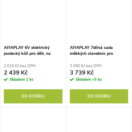
AIYAPLAY 6V elektrický
AIYAPLAY 7dílná sada
jezdecký kůň pro děti, na
měkkých stavebnic pro
baterie, s hudební funkcí a
batolata, pěna, pratelný
pohybem vpřed, 18-36 měsíců,
manšestrový potah, různé
2 016 Kč bez DPH
3 090 Kč bez DPH
hnědý
tvary, barevné
2 439 Kč
3 739 Kč
Skladem
1 ks
Skladem
>5 ks
DO KOŠÍKU
DO KOŠÍKU