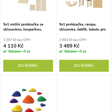
n
i
í
s
p
5v1 vnitřní prolézačka se
9v1 prolézačka, rampa,
skluzavkou, houpačkou,
skluzavka, žebřík, tabule, pro
p
šplhací sítí a basketbalovým
batolata, dřevo
r
košem, skládací, 3-6 let,
3 397 Kč bez DPH
2 883 Kč bez DPH
r
přírodní dřevo
4 110 Kč
3 489 Kč
o
Skladem
>5 ks
Skladem
>5 ks
o
d
DO KOŠÍKU
DO KOŠÍKU
d
u
u
k
k
t
t