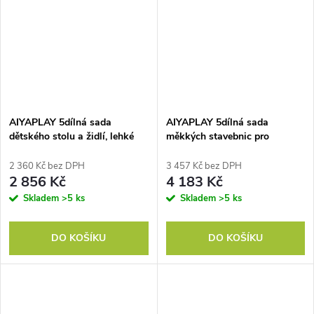
AIYAPLAY 5dílná sada
AIYAPLAY 5dílná sada
dětského stolu a židlí, lehké
měkkých stavebnic pro
masivní dřevo, barevné
miminka a batolata, pěna,
umělá kůže, 5 kreativních
2 360 Kč bez DPH
3 457 Kč bez DPH
tvarů, sada do interiéru na
2 856 Kč
4 183 Kč
lezení, procházení, hraní,
Skladem
>5 ks
Skladem
>5 ks
barevná
DO KOŠÍKU
DO KOŠÍKU