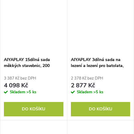
AIYAPLAY 15dílná sada
AIYAPLAY 3dílná sada na
měkkých stavebnic, 200
lezení a lezení pro batolata,
plastových míčků, hřiště s
umělá kůže, pěna, světle šedá
míčky pro batolata, vnitřní,
3 387 Kč bez DPH
2 378 Kč bez DPH
pěnové, barevné
4 098 Kč
2 877 Kč
Skladem
>5 ks
Skladem
>5 ks
DO KOŠÍKU
DO KOŠÍKU