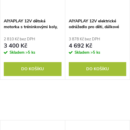
AIYAPLAY 12V dětská
AIYAPLAY 12V elektrické
motorka s tréninkovými koly,
odrážedlo pro děti, dálkové
LED světla, hudba, USB,
ovládání, bezpečnostní pás,
elektrická motorka pro
klakson, LED světla, USB port,
2 810 Kč bez DPH
3 878 Kč bez DPH
chlapce a dívky, bílá
pro 3-5 let, oranžové
3 400 Kč
4 692 Kč
Skladem
>5 ks
Skladem
>5 ks
DO KOŠÍKU
DO KOŠÍKU