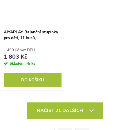
AIYAPLAY Balanční stupínky
pro děti, 11 kusů,
protiskluzové, překážkové
kameny, pro rozvoj motoriky,
1 490 Kč bez DPH
plastové, barevné
1 803 Kč
Skladem
>5 ks
DO KOŠÍKU
O
NAČÍST 21 DALŠÍCH
v