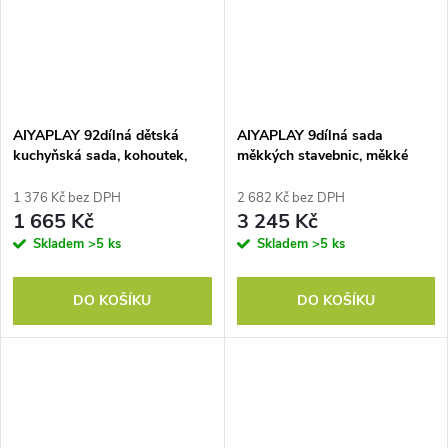
AIYAPLAY 92dílná dětská
AIYAPLAY 9dílná sada
kuchyňská sada, kohoutek,
měkkých stavebnic, měkké
plast, 3-6 let, zelená
bloky na stavění a hraní, sada
na hraní pro batolata, pěna,
1 376 Kč bez DPH
2 682 Kč bez DPH
barevné
1 665 Kč
3 245 Kč
Skladem
>5 ks
Skladem
>5 ks
DO KOŠÍKU
DO KOŠÍKU