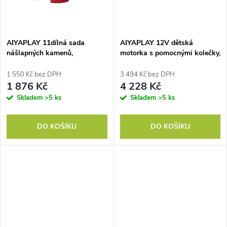
ů
ů
AIYAPLAY 11dílná sada
AIYAPLAY 12V dětská
nášlapných kamenů,
motorka s pomocnými kolečky,
protiskluzový design, pro
LED světly, hudbou, USB,
vnitřní i venkovní použití,
elektrická motorka pro
1 550 Kč bez DPH
3 494 Kč bez DPH
stohovatelné, barevné
chlapce a dívky, žlutá
1 876 Kč
4 228 Kč
Skladem
>5 ks
Skladem
>5 ks
DO KOŠÍKU
DO KOŠÍKU