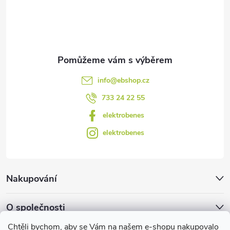
ý
í
p
i
s
info
@
ebshop.cz
u
733 24 22 55
elektrobenes
elektrobenes
Nakupování
O společnosti
Chtěli bychom, aby se Vám na našem e-shopu nakupovalo