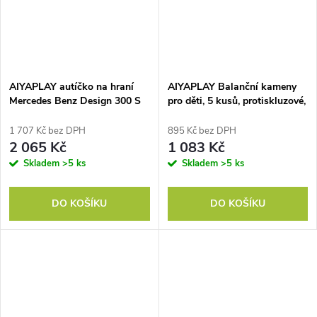
AIYAPLAY autíčko na hraní
AIYAPLAY Balanční kameny
Mercedes Benz Design 300 S
pro děti, 5 kusů, protiskluzové,
Design, béžová barva
stohovatelné, 2–8 let, pro
vnitřní i venkovní použití
1 707 Kč bez DPH
895 Kč bez DPH
2 065 Kč
1 083 Kč
Skladem
>5 ks
Skladem
>5 ks
DO KOŠÍKU
DO KOŠÍKU