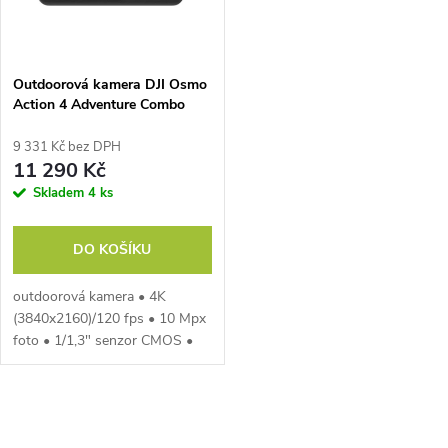
ů
ů
Outdoorová kamera DJI Osmo
Action 4 Adventure Combo
9 331 Kč bez DPH
11 290 Kč
Skladem
4 ks
DO KOŠÍKU
outdoorová kamera • 4K
(3840x2160)/120 fps • 10 Mpx
foto • 1/1,3" senzor CMOS •
voděodolnost do 18 m • duální
barevné dotykové displeje •
155° ultraširoké FOV • 360°...
O