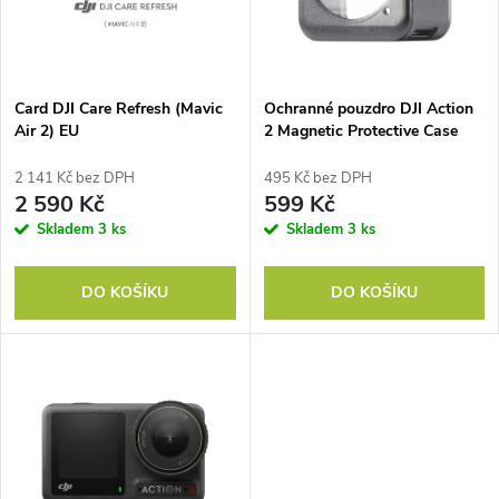
n
i
í
s
p
Card DJI Care Refresh (Mavic
Ochranné pouzdro DJI Action
Air 2) EU
2 Magnetic Protective Case
p
r
2 141 Kč bez DPH
495 Kč bez DPH
r
2 590 Kč
599 Kč
o
Skladem
3 ks
Skladem
3 ks
o
d
DO KOŠÍKU
DO KOŠÍKU
d
u
u
k
k
t
t