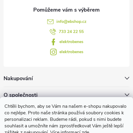
y
v
info
@
ebshop.cz
ý
733 24 22 55
p
elektrobenes
i
elektrobenes
s
u
Nakupování
O společnosti
Chtěli bychom, aby se Vám na našem e-shopu nakupovalo
Facebook
co nejlépe. Proto naše stránka používá soubory cookies k
personalizaci reklam. Budeme rádi, pokud s nimi budete
souhlasit a umožníte nám zprostředkovat Vám ještě lepší
zážitek z nakupování. Více informací
zde
.